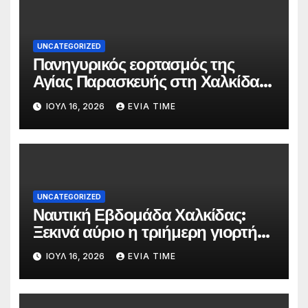
UNCATEGORIZED
Πανηγυρικός εορτασμός της
Αγίας Παρασκευής στη Χαλκίδα
τις 25 και 26 Ιουλίου
ΙΟΎΛ 16, 2026
EVIA TIME
UNCATEGORIZED
Ναυτική Εβδομάδα Χαλκίδας:
Ξεκινά αύριο η τριήμερη γιορτή
στο όνομα της Αγίας Παρασκευής
ΙΟΎΛ 16, 2026
EVIA TIME