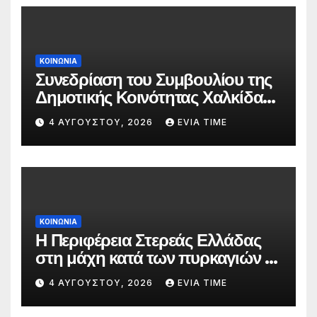
ΚΟΙΝΩΝΙΑ
Συνεδρίαση του Συμβουλίου της
Δημοτικής Κοινότητας Χαλκίδας
την 5 Αυγούστου
4 ΑΥΓΟΎΣΤΟΥ, 2026
EVIA TIME
ΚΟΙΝΩΝΙΑ
Η Περιφέρεια Στερεάς Ελλάδας
στη μάχη κατά των πυρκαγιών –
Δράσεις και στήριξη σε πέντε
4 ΑΥΓΟΎΣΤΟΥ, 2026
EVIA TIME
περιφερειακές ενότητες