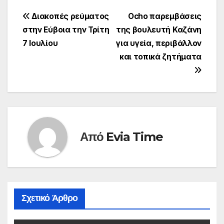
Πλοήγηση
Διακοπές ρεύματος
Οcho παρεμβάσεις
στην Εύβοια την Τρίτη
της βουλευτή Καζάνη
άρθρων
7 Ιουλίου
για υγεία, περιβάλλον
και τοπικά ζητήματα
Από
Evia Time
Σχετικό Άρθρο