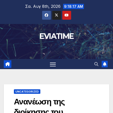
Μετάβαση
Σα. Αυγ 8th, 2026
9:18:18 AM
στο
περιεχόμενο
EVIATIME
UNCATEGORIZED
Ανανέωση της
διοίκησης του