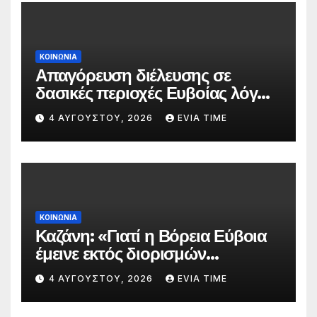
ΚΟΙΝΩΝΙΑ
Απαγόρευση διέλευσης σε
δασικές περιοχές Ευβοίας λόγω
πολύ υψηλού κινδύνου
4 ΑΥΓΟΎΣΤΟΥ, 2026
EVIA TIME
πυρκαγιάς
ΚΟΙΝΩΝΙΑ
Καζάνη: «Γιατί η Βόρεια Εύβοια
έμεινε εκτός διορισμών
δασκάλων;»
4 ΑΥΓΟΎΣΤΟΥ, 2026
EVIA TIME