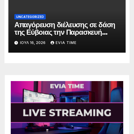
UNCATEGORIZED
Απαγόρευση διέλευσης σε δάση
της Εύβοιας την Παρασκευή
λόγω πολύ υψηλού κινδύνου
ΙΟΎΛ 16, 2026
EVIA TIME
πυρκαγιάς