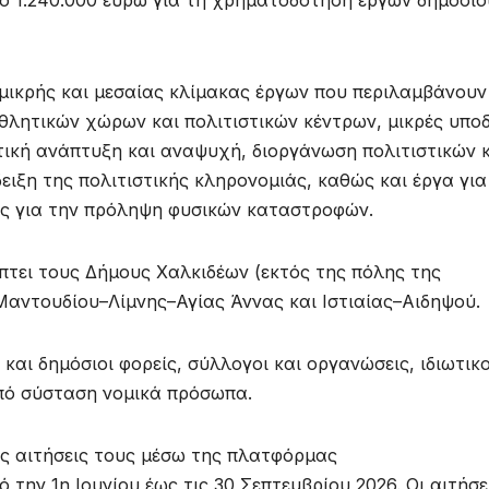
ό 1.240.000 ευρώ για τη χρηματοδότηση έργων δημοσίο
ικρής και μεσαίας κλίμακας έργων που περιλαμβάνουν
θλητικών χώρων και πολιτιστικών κέντρων, μικρές υπο
στική ανάπτυξη και αναψυχή, διοργάνωση πολιτιστικών 
ιξη της πολιτιστικής κληρονομιάς, καθώς και έργα για
ις για την πρόληψη φυσικών καταστροφών.
τει τους Δήμους Χαλκιδέων (εκτός της πόλης της
Μαντουδίου–Λίμνης–Αγίας Άννας και Ιστιαίας–Αιδηψού.
και δημόσιοι φορείς, σύλλογοι και οργανώσεις, ιδιωτικο
υπό σύσταση νομικά πρόσωπα.
ις αιτήσεις τους μέσω της πλατφόρμας
πό την 1η Ιουνίου έως τις 30 Σεπτεμβρίου 2026. Οι αιτήσε