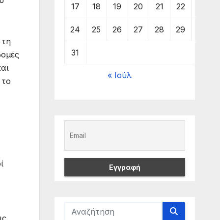
υ
17
18
19
20
21
22
23
24
25
26
27
28
29
30
 τη
31
δομές
και
« Ιούλ
 το
ί
ις