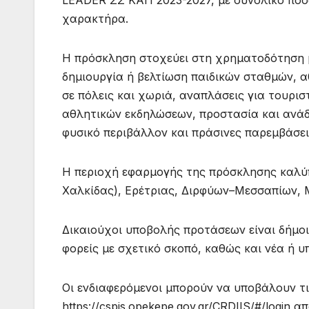
LEADER ΣΣ ΚΑΠ 2023-2027, με συνολικό ποσ
χαρακτήρα.
Η πρόσκληση στοχεύει στη χρηματοδότηση μ
δημιουργία ή βελτίωση παιδικών σταθμών, α
σε πόλεις και χωριά, αναπλάσεις για τουρι
αθλητικών εκδηλώσεων, προστασία και ανάδε
φυσικό περιβάλλον και πράσινες παρεμβάσε
Η περιοχή εφαρμογής της πρόσκλησης καλύπ
Χαλκίδας), Ερέτριας, Διρφύων–Μεσσαπίων, 
Δικαιούχοι υποβολής προτάσεων είναι δήμοι 
φορείς με σχετικό σκοπό, καθώς και νέα ή 
Οι ενδιαφερόμενοι μπορούν να υποβάλουν τ
https://cspis.opekepe.gov.gr/CRDIIS/#/login α