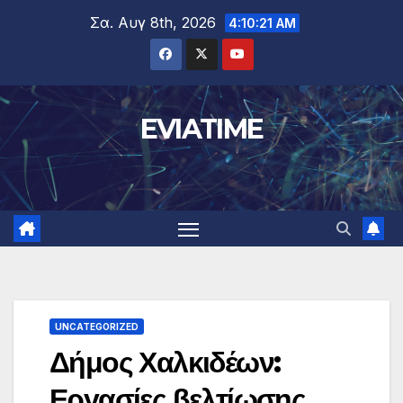
Μετάβαση
Σα. Αυγ 8th, 2026
4:10:22 AM
στο
περιεχόμενο
EVIATIME
UNCATEGORIZED
Δήμος Χαλκιδέων:
Εργασίες βελτίωσης