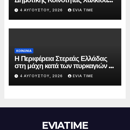
την 5 Αυγούστου
4 ΑΥΓΟΎΣΤΟΥ, 2026
EVIA TIME
ΚΟΙΝΩΝΙΑ
Η Περιφέρεια Στερεάς Ελλάδας
στη μάχη κατά των πυρκαγιών –
Δράσεις και στήριξη σε πέντε
4 ΑΥΓΟΎΣΤΟΥ, 2026
EVIA TIME
περιφερειακές ενότητες
EVIATIME