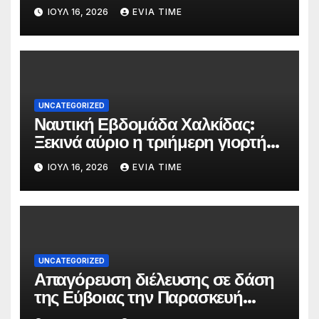
τις 25 και 26 Ιουλίου
ΙΟΎΛ 16, 2026
EVIA TIME
UNCATEGORIZED
Ναυτική Εβδομάδα Χαλκίδας:
Ξεκινά αύριο η τριήμερη γιορτή
στο όνομα της Αγίας Παρασκευής
ΙΟΎΛ 16, 2026
EVIA TIME
UNCATEGORIZED
Απαγόρευση διέλευσης σε δάση
της Εύβοιας την Παρασκευή
λόγω πολύ υψηλού κινδύνου