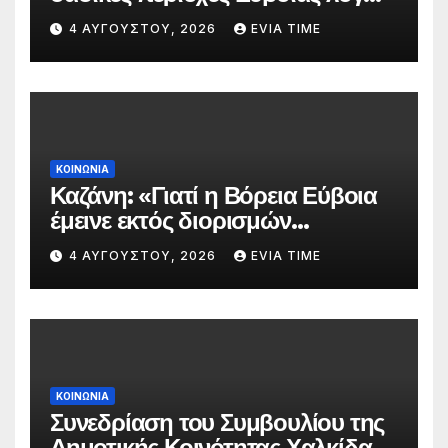
πολύ υψηλού κινδύνου
4 ΑΥΓΟΎΣΤΟΥ, 2026
EVIA TIME
πυρκαγιάς
ΚΟΙΝΩΝΙΑ
Καζάνη: «Γιατί η Βόρεια Εύβοια
έμεινε εκτός διορισμών
δασκάλων;»
4 ΑΥΓΟΎΣΤΟΥ, 2026
EVIA TIME
ΚΟΙΝΩΝΙΑ
Συνεδρίαση του Συμβουλίου της
Δημοτικής Κοινότητας Χαλκίδας