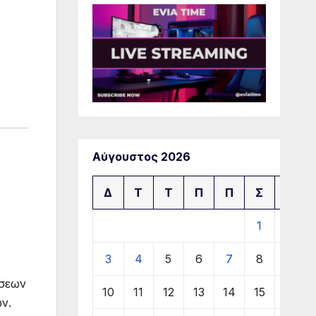
Αύγουστος 2026
Δ
Τ
Τ
Π
Π
Σ
Κ
1
2
3
4
5
6
7
8
9
άσεων
10
11
12
13
14
15
16
ν.