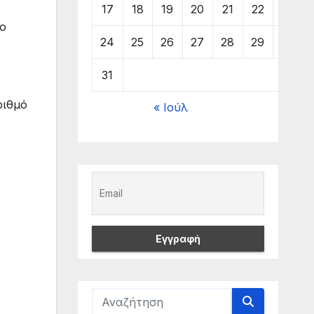
17
18
19
20
21
22
23
το
24
25
26
27
28
29
30
31
ριθμό
« Ιούλ