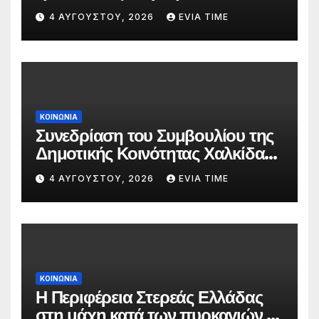
δασκάλων;»
4 ΑΥΓΟΎΣΤΟΥ, 2026
EVIA TIME
ΚΟΙΝΩΝΙΑ
Συνεδρίαση του Συμβουλίου της
Δημοτικής Κοινότητας Χαλκίδας
την 5 Αυγούστου
4 ΑΥΓΟΎΣΤΟΥ, 2026
EVIA TIME
ΚΟΙΝΩΝΙΑ
Η Περιφέρεια Στερεάς Ελλάδας
στη μάχη κατά των πυρκαγιών –