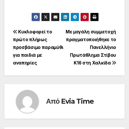
Πλοήγηση
Κυκλοφορεί το
Με μεγάλη συμμετοχή
πρώτο πλήρως
πραγματοποιήθηκε το
άρθρων
προσβάσιμο παραμύθι
Πανελλήνιο
για παιδιά με
Πρωτάθλημα Στίβου
αναπηρίες
Κ16 στη Χαλκίδα
Από
Evia Time