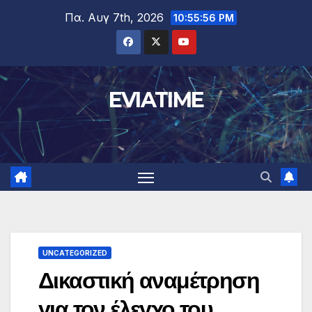
Μετάβαση
Πα. Αυγ 7th, 2026
10:55:57 PM
στο
περιεχόμενο
EVIATIME
UNCATEGORIZED
Δικαστική αναμέτρηση
για τον έλεγχο του