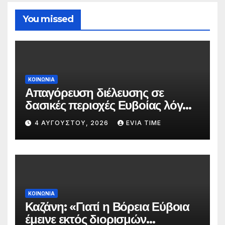
You missed
ΚΟΙΝΩΝΙΑ
Απαγόρευση διέλευσης σε
δασικές περιοχές Ευβοίας λόγω
πολύ υψηλού κινδύνου
4 ΑΥΓΟΎΣΤΟΥ, 2026
EVIA TIME
πυρκαγιάς
ΚΟΙΝΩΝΙΑ
Καζάνη: «Γιατί η Βόρεια Εύβοια
έμεινε εκτός διορισμών