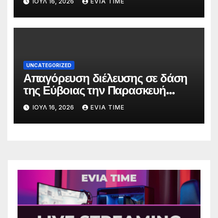
ΙΟΎΛ 16, 2026
EVIA TIME
UNCATEGORIZED
Απαγόρευση διέλευσης σε δάση
της Εύβοιας την Παρασκευή
λόγω πολύ υψηλού κινδύνου
ΙΟΎΛ 16, 2026
EVIA TIME
πυρκαγιάς