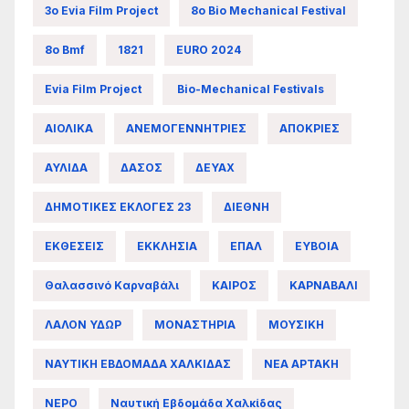
3ο Evia Film Project
8ο Bio Mechanical Festival
8ο Bmf
1821
EURO 2024
Evia Film Project
Bio-Mechanical Festivals
ΑΙΟΛΙΚΑ
ΑΝΕΜΟΓΕΝΝΗΤΡΙΕΣ
ΑΠΟΚΡΙΕΣ
ΑΥΛΙΔΑ
ΔΑΣΟΣ
ΔΕΥΑΧ
ΔΗΜΟΤΙΚΕΣ ΕΚΛΟΓΕΣ 23
ΔΙΕΘΝΗ
ΕΚΘΕΣΕΙΣ
ΕΚΚΛΗΣΙΑ
ΕΠΑΛ
ΕΥΒΟΙΑ
Θαλασσινό Καρναβάλι
ΚΑΙΡΟΣ
ΚΑΡΝΑΒΑΛΙ
ΛΑΛΟΝ ΥΔΩΡ
ΜΟΝΑΣΤΗΡΙΑ
ΜΟΥΣΙΚΗ
ΝΑΥΤΙΚΗ ΕΒΔΟΜΑΔΑ ΧΑΛΚΙΔΑΣ
ΝΕΑ ΑΡΤΑΚΗ
ΝΕΡΟ
Ναυτική Εβδομάδα Χαλκίδας