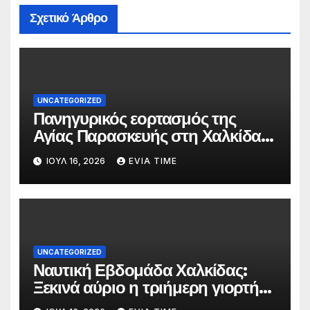
Σχετικό Άρθρο
UNCATEGORIZED
Πανηγυρικός εορτασμός της
Αγίας Παρασκευής στη Χαλκίδα
τις 25 και 26 Ιουλίου
ΙΟΎΛ 16, 2026
EVIA TIME
UNCATEGORIZED
Ναυτική Εβδομάδα Χαλκίδας:
Ξεκινά αύριο η τριήμερη γιορτή
στο όνομα της Αγίας Παρασκευής