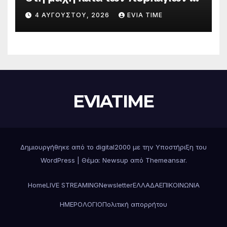
Δράσεις και στήριξη σε πέντε
4 ΑΥΓΟΎΣΤΟΥ, 2026
EVIA TIME
περιφερειακές ενότητες
EVIATIME
Δημιουργήθηκε από το digital2000 με την Υποστήριξη του
WordPress
|
Θέμα: Newsup από
Themeansar
.
Home
LIVE STREAMING
Newsletter
ΕΛΛΑΔΑ
ΕΠΙΚΟΙΝΩΝΙΑ
ΗΜΕΡΟΛΟΓΙΟ
Πολιτική απορρήτου