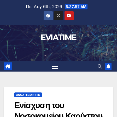
Μετάβαση
Πε. Αυγ 6th, 2026
5:37:58 AM
στο
περιεχόμενο
EVIATIME
UNCATEGORIZED
Ενίσχυση του
Νοσοκομείου Καρύστου