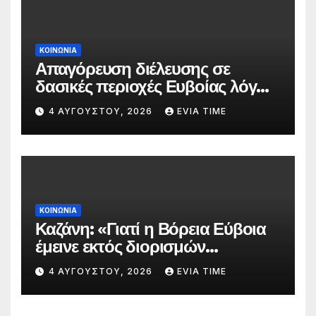
ΚΟΙΝΩΝΙΑ
Απαγόρευση διέλευσης σε
δασικές περιοχές Ευβοίας λόγω
πολύ υψηλού κινδύνου
4 ΑΥΓΟΎΣΤΟΥ, 2026
EVIA TIME
πυρκαγιάς
ΚΟΙΝΩΝΙΑ
Καζάνη: «Γιατί η Βόρεια Εύβοια
έμεινε εκτός διορισμών
δασκάλων;»
4 ΑΥΓΟΎΣΤΟΥ, 2026
EVIA TIME