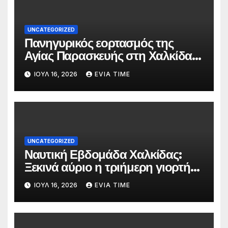
UNCATEGORIZED
Πανηγυρικός εορτασμός της
Αγίας Παρασκευής στη Χαλκίδα
τις 25 και 26 Ιουλίου
ΙΟΎΛ 16, 2026
EVIA TIME
UNCATEGORIZED
Ναυτική Εβδομάδα Χαλκίδας:
Ξεκινά αύριο η τριήμερη γιορτή
στο όνομα της Αγίας Παρασκευής
ΙΟΎΛ 16, 2026
EVIA TIME