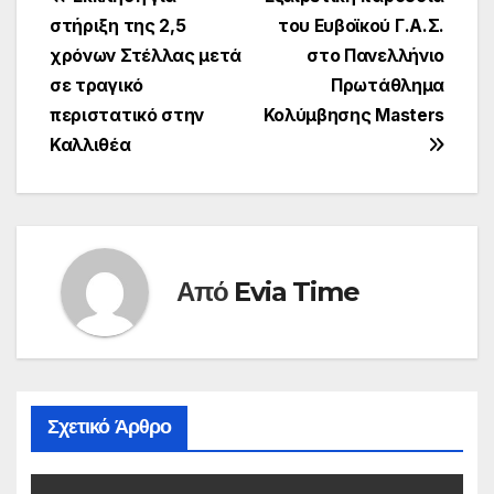
Πλοήγηση
στήριξη της 2,5
του Ευβοϊκού Γ.Α.Σ.
άρθρων
χρόνων Στέλλας μετά
στο Πανελλήνιο
σε τραγικό
Πρωτάθλημα
περιστατικό στην
Κολύμβησης Masters
Καλλιθέα
Από
Evia Time
Σχετικό Άρθρο