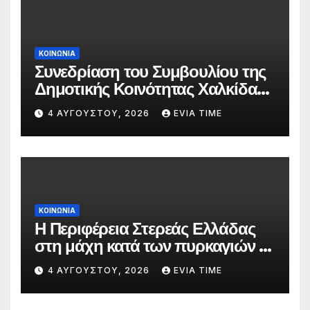
ΚΟΙΝΩΝΙΑ
Συνεδρίαση του Συμβουλίου της
Δημοτικής Κοινότητας Χαλκίδας
την 5 Αυγούστου
4 ΑΥΓΟΎΣΤΟΥ, 2026
EVIA TIME
ΚΟΙΝΩΝΙΑ
Η Περιφέρεια Στερεάς Ελλάδας
στη μάχη κατά των πυρκαγιών –
Δράσεις και στήριξη σε πέντε
4 ΑΥΓΟΎΣΤΟΥ, 2026
EVIA TIME
περιφερειακές ενότητες