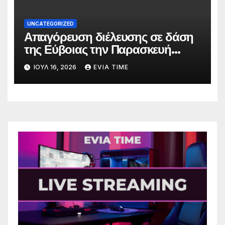
UNCATEGORIZED
Απαγόρευση διέλευσης σε δάση
της Εύβοιας την Παρασκευή
λόγω πολύ υψηλού κινδύνου
ΙΟΎΛ 16, 2026
EVIA TIME
πυρκαγιάς