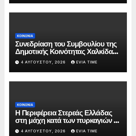
ΚΟΙΝΩΝΙΑ
Συνεδρίαση του Συμβουλίου της
Δημοτικής Κοινότητας Χαλκίδας
την 5 Αυγούστου
4 ΑΥΓΟΎΣΤΟΥ, 2026
EVIA TIME
ΚΟΙΝΩΝΙΑ
Η Περιφέρεια Στερεάς Ελλάδας
στη μάχη κατά των πυρκαγιών –
Δράσεις και στήριξη σε πέντε
4 ΑΥΓΟΎΣΤΟΥ, 2026
EVIA TIME
περιφερειακές ενότητες