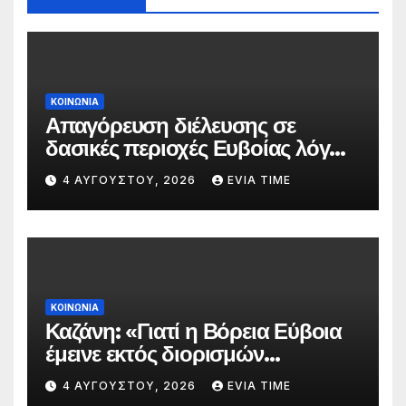
ΚΟΙΝΩΝΙΑ
Απαγόρευση διέλευσης σε
δασικές περιοχές Ευβοίας λόγω
πολύ υψηλού κινδύνου
4 ΑΥΓΟΎΣΤΟΥ, 2026
EVIA TIME
πυρκαγιάς
ΚΟΙΝΩΝΙΑ
Καζάνη: «Γιατί η Βόρεια Εύβοια
έμεινε εκτός διορισμών
δασκάλων;»
4 ΑΥΓΟΎΣΤΟΥ, 2026
EVIA TIME