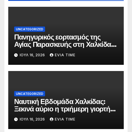
UNCATEGORIZED
Πανηγυρικός εορτασμός της
Αγίας Παρασκευής στη Χαλκίδα
τις 25 και 26 Ιουλίου
ΙΟΎΛ 16, 2026
EVIA TIME
UNCATEGORIZED
Ναυτική Εβδομάδα Χαλκίδας:
Ξεκινά αύριο η τριήμερη γιορτή
στο όνομα της Αγίας Παρασκευής
ΙΟΎΛ 16, 2026
EVIA TIME