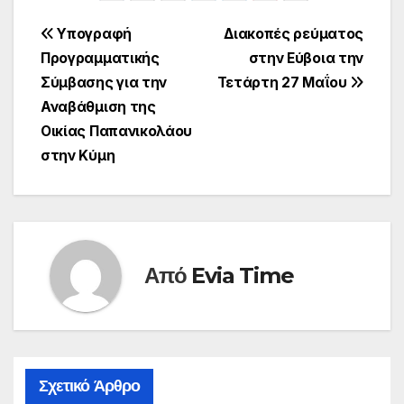
Πλοήγηση
Υπογραφή
Διακοπές ρεύματος
Προγραμματικής
στην Εύβοια την
άρθρων
Σύμβασης για την
Τετάρτη 27 Μαΐου
Αναβάθμιση της
Οικίας Παπανικολάου
στην Κύμη
Από
Evia Time
Σχετικό Άρθρο