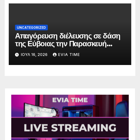
UNCATEGORIZED
Απαγόρευση διέλευσης σε δάση
της Εύβοιας την Παρασκευή
λόγω πολύ υψηλού κινδύνου
ΙΟΎΛ 16, 2026
EVIA TIME
πυρκαγιάς