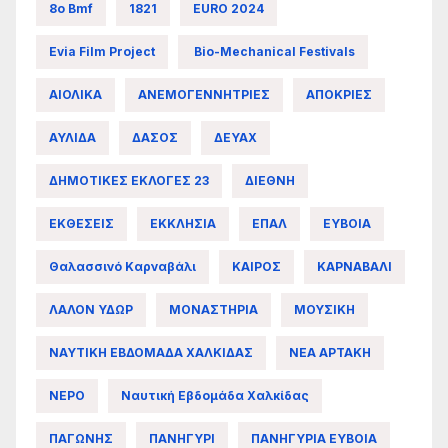
8ο Bmf
1821
EURO 2024
Evia Film Project
Bio-Mechanical Festivals
ΑΙΟΛΙΚΑ
ΑΝΕΜΟΓΕΝΝΗΤΡΙΕΣ
ΑΠΟΚΡΙΕΣ
ΑΥΛΙΔΑ
ΔΑΣΟΣ
ΔΕΥΑΧ
ΔΗΜΟΤΙΚΕΣ ΕΚΛΟΓΕΣ 23
ΔΙΕΘΝΗ
ΕΚΘΕΣΕΙΣ
ΕΚΚΛΗΣΙΑ
ΕΠΑΛ
ΕΥΒΟΙΑ
Θαλασσινό Καρναβάλι
ΚΑΙΡΟΣ
ΚΑΡΝΑΒΑΛΙ
ΛΑΛΟΝ ΥΔΩΡ
ΜΟΝΑΣΤΗΡΙΑ
ΜΟΥΣΙΚΗ
ΝΑΥΤΙΚΗ ΕΒΔΟΜΑΔΑ ΧΑΛΚΙΔΑΣ
ΝΕΑ ΑΡΤΑΚΗ
ΝΕΡΟ
Ναυτική Εβδομάδα Χαλκίδας
ΠΑΓΩΝΗΣ
ΠΑΝΗΓΥΡΙ
ΠΑΝΗΓΥΡΙΑ ΕΥΒΟΙΑ