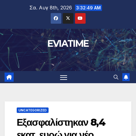
Μετάβαση
Σα. Αυγ 8th, 2026
3:32:50 AM
στο
περιεχόμενο
EVIATIME
UNCATEGORIZED
Εξασφαλίστηκαν 8,4
εκατ. ευρώ για νέο