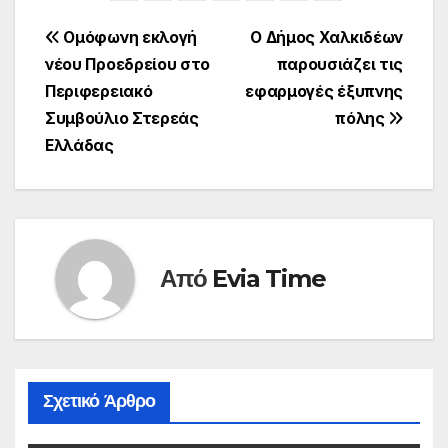
Πλοήγηση
Ομόφωνη εκλογή
Ο Δήμος Χαλκιδέων
νέου Προεδρείου στο
παρουσιάζει τις
άρθρων
Περιφερειακό
εφαρμογές έξυπνης
Συμβούλιο Στερεάς
πόλης
Ελλάδας
Από
Evia Time
Σχετικό Άρθρο