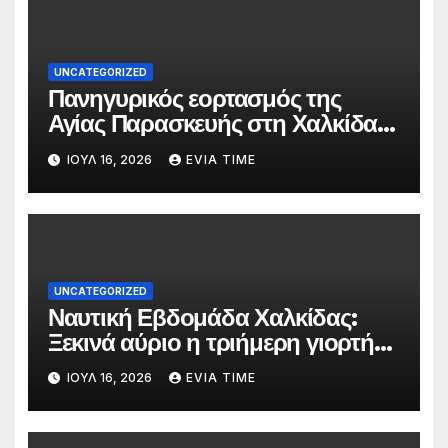
UNCATEGORIZED
Πανηγυρικός εορτασμός της
Αγίας Παρασκευής στη Χαλκίδα
τις 25 και 26 Ιουλίου
ΙΟΎΛ 16, 2026
EVIA TIME
UNCATEGORIZED
Ναυτική Εβδομάδα Χαλκίδας:
Ξεκινά αύριο η τριήμερη γιορτή
στο όνομα της Αγίας Παρασκευής
ΙΟΎΛ 16, 2026
EVIA TIME