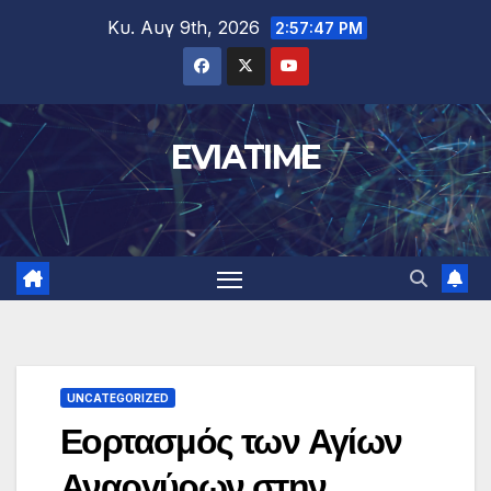
Μετάβαση
Κυ. Αυγ 9th, 2026
2:57:48 PM
στο
περιεχόμενο
EVIATIME
UNCATEGORIZED
Εορτασμός των Αγίων
Αναργύρων στην