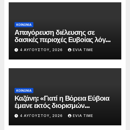
ΚΟΙΝΩΝΙΑ
Απαγόρευση διέλευσης σε
δασικές περιοχές Ευβοίας λόγω
πολύ υψηλού κινδύνου
4 ΑΥΓΟΎΣΤΟΥ, 2026
EVIA TIME
πυρκαγιάς
ΚΟΙΝΩΝΙΑ
Καζάνη: «Γιατί η Βόρεια Εύβοια
έμεινε εκτός διορισμών
δασκάλων;»
4 ΑΥΓΟΎΣΤΟΥ, 2026
EVIA TIME