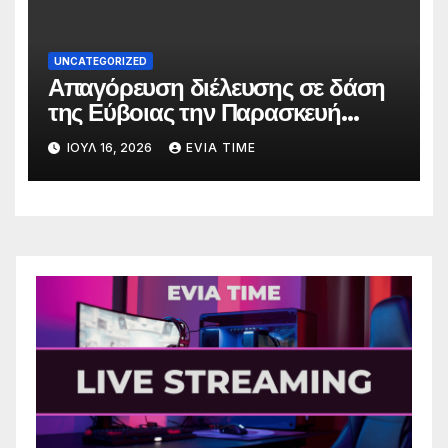
UNCATEGORIZED
Απαγόρευση διέλευσης σε δάση
της Εύβοιας την Παρασκευή
λόγω πολύ υψηλού κινδύνου
ΙΟΎΛ 16, 2026
EVIA TIME
πυρκαγιάς