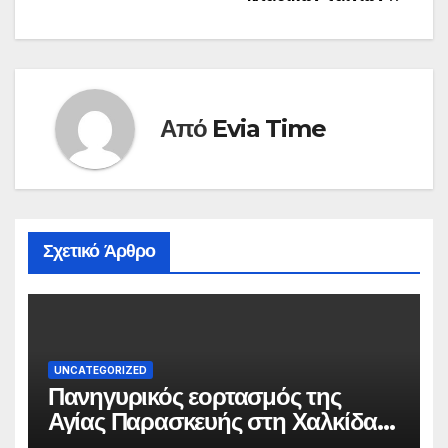
Από
Evia Time
Σχετικό Άρθρο
UNCATEGORIZED
Πανηγυρικός εορτασμός της
Αγίας Παρασκευής στη Χαλκίδα
τις 25 και 26 Ιουλίου