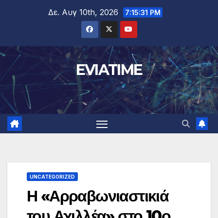
Μετάβαση
Δε. Αυγ 10th, 2026
7:15:32 PM
στο
περιεχόμενο
EVIATIME
UNCATEGORIZED
Η «Αρραβωνιαστικιά
του Αχιλλέα» στο 10ο