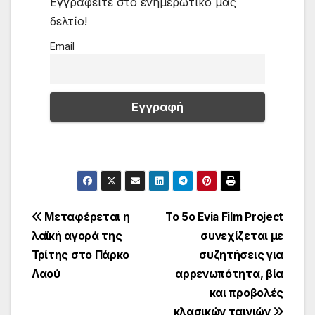
Εγγραφείτε στο ενημερωτικό μας
δελτίο!
Email
Πλοήγηση
Μεταφέρεται η
Το 5ο Evia Film Project
λαϊκή αγορά της
συνεχίζεται με
άρθρων
Τρίτης στο Πάρκο
συζητήσεις για
Λαού
αρρενωπότητα, βία
και προβολές
κλασικών ταινιών