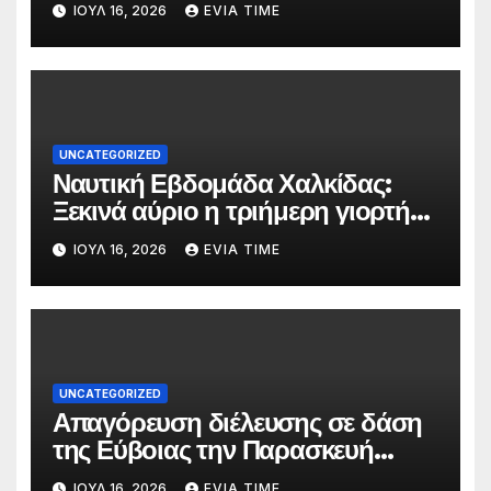
ΙΟΎΛ 16, 2026
EVIA TIME
UNCATEGORIZED
Ναυτική Εβδομάδα Χαλκίδας:
Ξεκινά αύριο η τριήμερη γιορτή
στο όνομα της Αγίας Παρασκευής
ΙΟΎΛ 16, 2026
EVIA TIME
UNCATEGORIZED
Απαγόρευση διέλευσης σε δάση
της Εύβοιας την Παρασκευή
λόγω πολύ υψηλού κινδύνου
ΙΟΎΛ 16, 2026
EVIA TIME