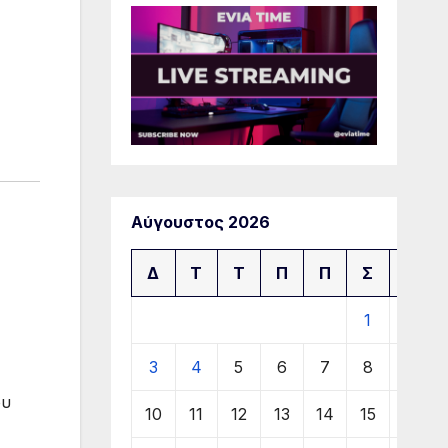
Αύγουστος 2026
Δ
Τ
Τ
Π
Π
Σ
Κ
1
2
3
4
5
6
7
8
9
ου
10
11
12
13
14
15
16