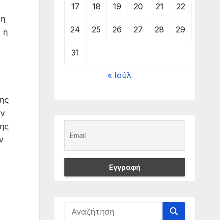
17
18
19
20
21
22
23
τη
24
25
26
27
28
29
30
 η
31
« Ιούλ
της
ων
σης
ν