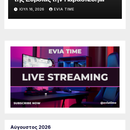
λόγω πολύ υψηλού κινδύνου
ΙΟΎΛ 16, 2026
EVIA TIME
πυρκαγιάς
Αύγουστος 2026