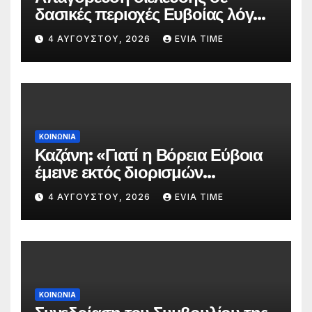
δασικές περιοχές Ευβοίας λόγω
πολύ υψηλού κινδύνου
4 ΑΥΓΟΎΣΤΟΥ, 2026
EVIA TIME
πυρκαγιάς
ΚΟΙΝΩΝΙΑ
Καζάνη: «Γιατί η Βόρεια Εύβοια
έμεινε εκτός διορισμών
δασκάλων;»
4 ΑΥΓΟΎΣΤΟΥ, 2026
EVIA TIME
ΚΟΙΝΩΝΙΑ