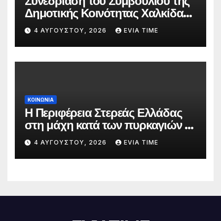
Συνεδρίαση του Συμβουλίου της
Δημοτικής Κοινότητας Χαλκίδας
την 5 Αυγούστου
4 ΑΥΓΟΎΣΤΟΥ, 2026
EVIA TIME
ΚΟΙΝΩΝΙΑ
Η Περιφέρεια Στερεάς Ελλάδας
στη μάχη κατά των πυρκαγιών –
Δράσεις και στήριξη σε πέντε
4 ΑΥΓΟΎΣΤΟΥ, 2026
EVIA TIME
περιφερειακές ενότητες