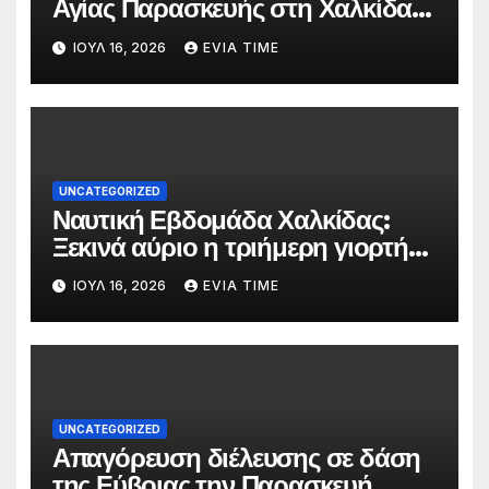
Αγίας Παρασκευής στη Χαλκίδα
τις 25 και 26 Ιουλίου
ΙΟΎΛ 16, 2026
EVIA TIME
UNCATEGORIZED
Ναυτική Εβδομάδα Χαλκίδας:
Ξεκινά αύριο η τριήμερη γιορτή
στο όνομα της Αγίας Παρασκευής
ΙΟΎΛ 16, 2026
EVIA TIME
UNCATEGORIZED
Απαγόρευση διέλευσης σε δάση
της Εύβοιας την Παρασκευή