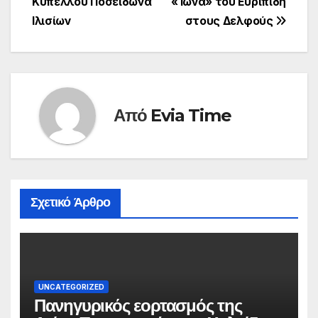
Κυπέλλου Ποσειδώνα
«Ίωνα» του Ευριπίδη
Ιλισίων
στους Δελφούς
Από
Evia Time
Σχετικό Άρθρο
UNCATEGORIZED
Πανηγυρικός εορτασμός της