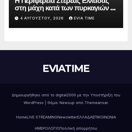
Η Περιφέρεια Στερεάς Ελλάδας
στη μάχη κατά των πυρκαγιών –
Δράσεις και στήριξη σε πέντε
4 ΑΥΓΟΎΣΤΟΥ, 2026
EVIA TIME
περιφερειακές ενότητες
EVIATIME
Δημιουργήθηκε από το digital2000 με την Υποστήριξη του
WordPress
|
Θέμα: Newsup από
Themeansar
.
Home
LIVE STREAMING
Newsletter
ΕΛΛΑΔΑ
ΕΠΙΚΟΙΝΩΝΙΑ
ΗΜΕΡΟΛΟΓΙΟ
Πολιτική απορρήτου