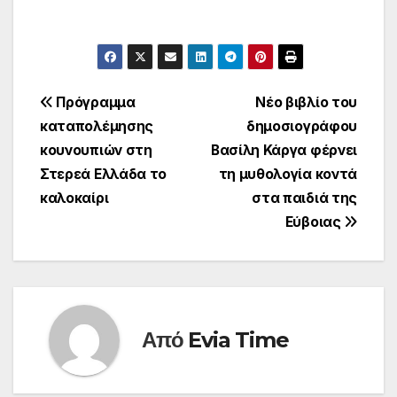
Πλοήγηση
Πρόγραμμα
Νέο βιβλίο του
καταπολέμησης
δημοσιογράφου
άρθρων
κουνουπιών στη
Βασίλη Κάργα φέρνει
Στερεά Ελλάδα το
τη μυθολογία κοντά
καλοκαίρι
στα παιδιά της
Εύβοιας
Από
Evia Time