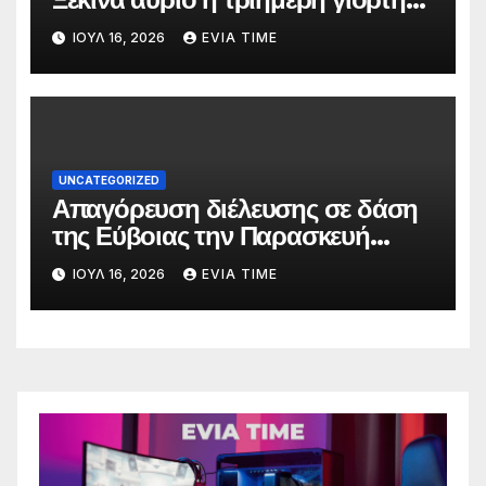
στο όνομα της Αγίας Παρασκευής
ΙΟΎΛ 16, 2026
EVIA TIME
UNCATEGORIZED
Απαγόρευση διέλευσης σε δάση
της Εύβοιας την Παρασκευή
λόγω πολύ υψηλού κινδύνου
ΙΟΎΛ 16, 2026
EVIA TIME
πυρκαγιάς