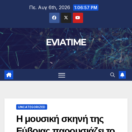
Μετάβαση
Πε. Αυγ 6th, 2026
1:06:58 PM
στο
περιεχόμενο
EVIATIME
UNCATEGORIZED
Η μουσική σκηνή της
Εύβοιας παρουσιάζει το