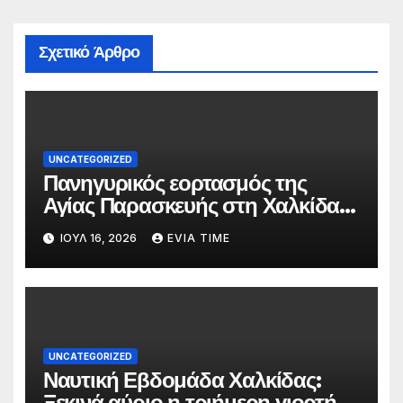
Σχετικό Άρθρο
UNCATEGORIZED
Πανηγυρικός εορτασμός της
Αγίας Παρασκευής στη Χαλκίδα
τις 25 και 26 Ιουλίου
ΙΟΎΛ 16, 2026
EVIA TIME
UNCATEGORIZED
Ναυτική Εβδομάδα Χαλκίδας:
Ξεκινά αύριο η τριήμερη γιορτή