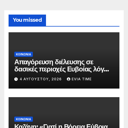
You missed
ΚΟΙΝΩΝΙΑ
Απαγόρευση διέλευσης σε
δασικές περιοχές Ευβοίας λόγω
πολύ υψηλού κινδύνου
4 ΑΥΓΟΎΣΤΟΥ, 2026
EVIA TIME
πυρκαγιάς
ΚΟΙΝΩΝΙΑ
Καζάνη: «Γιατί η Βόρεια Εύβοια