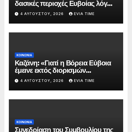
δασικές περιοχές Ευβοίας λόγω
πολύ υψηλού κινδύνου
4 ΑΥΓΟΎΣΤΟΥ, 2026
EVIA TIME
πυρκαγιάς
ΚΟΙΝΩΝΙΑ
Καζάνη: «Γιατί η Βόρεια Εύβοια
έμεινε εκτός διορισμών
δασκάλων;»
4 ΑΥΓΟΎΣΤΟΥ, 2026
EVIA TIME
ΚΟΙΝΩΝΙΑ
Συνεδρίαση του Συμβουλίου της