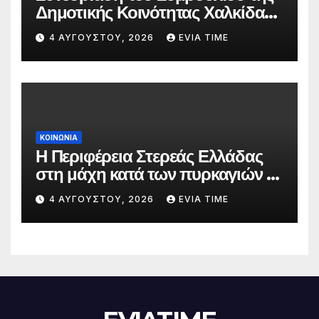
Δημοτικής Κοινότητας Χαλκίδας
την 5 Αυγούστου
4 ΑΥΓΟΎΣΤΟΥ, 2026
EVIA TIME
ΚΟΙΝΩΝΙΑ
Η Περιφέρεια Στερεάς Ελλάδας
στη μάχη κατά των πυρκαγιών –
Δράσεις και στήριξη σε πέντε
4 ΑΥΓΟΎΣΤΟΥ, 2026
EVIA TIME
περιφερειακές ενότητες