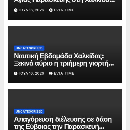
τις 25 και 26 Ιουλίου
ΙΟΎΛ 16, 2026
EVIA TIME
UNCATEGORIZED
Ναυτική Εβδομάδα Χαλκίδας:
Ξεκινά αύριο η τριήμερη γιορτή
στο όνομα της Αγίας Παρασκευής
ΙΟΎΛ 16, 2026
EVIA TIME
UNCATEGORIZED
Απαγόρευση διέλευσης σε δάση
της Εύβοιας την Παρασκευή