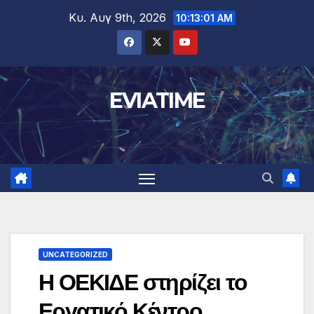
Μετάβαση
Κυ. Αυγ 9th, 2026
10:13:02 AM
στο
περιεχόμενο
EVIATIME
UNCATEGORIZED
Η ΟΕΚΙΔΕ στηρίζει το
Εργατικό Κέντρο