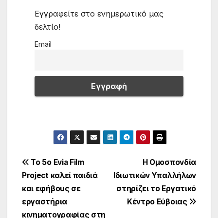
Εγγραφείτε στο ενημερωτικό μας
δελτίο!
Email
Πλοήγηση
Το 5ο Evia Film
Η Ομοσπονδία
Project καλεί παιδιά
Ιδιωτικών Υπαλλήλων
άρθρων
και εφήβους σε
στηρίζει το Εργατικό
εργαστήρια
Κέντρο Εύβοιας
κινηματογραφίας στη