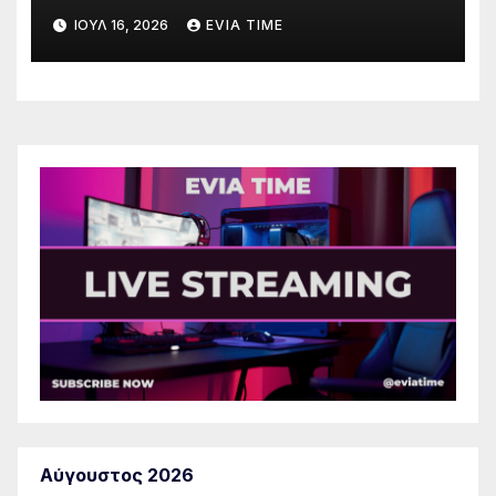
λόγω πολύ υψηλού κινδύνου
ΙΟΎΛ 16, 2026
EVIA TIME
πυρκαγιάς
Αύγουστος 2026