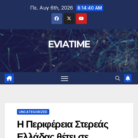
Μετάβαση
Πε. Αυγ 6th, 2026
8:14:40 AM
στο
περιεχόμενο
EVIATIME
UNCATEGORIZED
Η Περιφέρεια Στερεάς
Ελλάδας θέτει σε