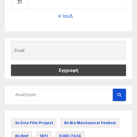
31
« Ιούλ
3ο Evia Film Project
8ο Bio Mechanical Festival
8ο Bmf
1821
EURO 2024