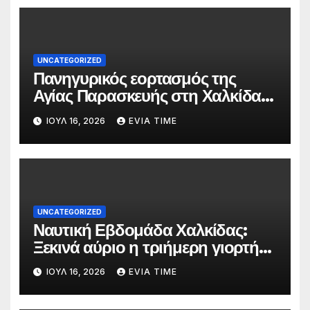
UNCATEGORIZED
Πανηγυρικός εορτασμός της
Αγίας Παρασκευής στη Χαλκίδα
τις 25 και 26 Ιουλίου
ΙΟΎΛ 16, 2026
EVIA TIME
UNCATEGORIZED
Ναυτική Εβδομάδα Χαλκίδας:
Ξεκινά αύριο η τριήμερη γιορτή
στο όνομα της Αγίας Παρασκευής
ΙΟΎΛ 16, 2026
EVIA TIME