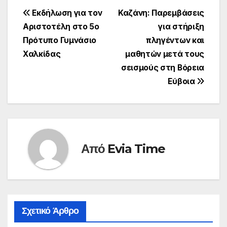
Πλοήγηση
Εκδήλωση για τον
Καζάνη: Παρεμβάσεις
Αριστοτέλη στο 5ο
για στήριξη
άρθρων
Πρότυπο Γυμνάσιο
πληγέντων και
Χαλκίδας
μαθητών μετά τους
σεισμούς στη Βόρεια
Εύβοια
Από
Evia Time
Σχετικό Άρθρο