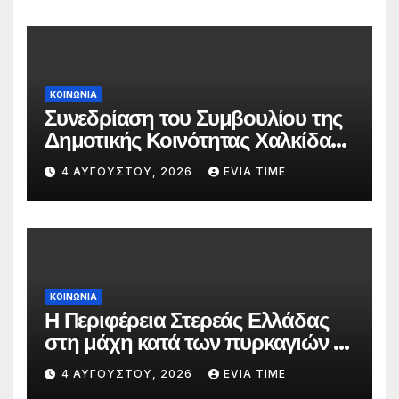
ΚΟΙΝΩΝΙΑ
Συνεδρίαση του Συμβουλίου της
Δημοτικής Κοινότητας Χαλκίδας
την 5 Αυγούστου
4 ΑΥΓΟΎΣΤΟΥ, 2026
EVIA TIME
ΚΟΙΝΩΝΙΑ
Η Περιφέρεια Στερεάς Ελλάδας
στη μάχη κατά των πυρκαγιών –
Δράσεις και στήριξη σε πέντε
4 ΑΥΓΟΎΣΤΟΥ, 2026
EVIA TIME
περιφερειακές ενότητες