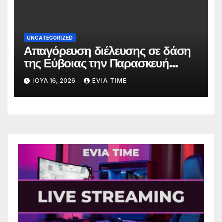
UNCATEGORIZED
Απαγόρευση διέλευσης σε δάση
της Εύβοιας την Παρασκευή
λόγω πολύ υψηλού κινδύνου
ΙΟΎΛ 16, 2026
EVIA TIME
πυρκαγιάς