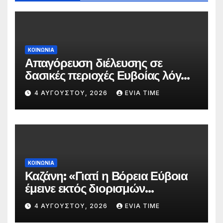
ΚΟΙΝΩΝΙΑ
Απαγόρευση διέλευσης σε
δασικές περιοχές Ευβοίας λόγω
πολύ υψηλού κινδύνου
4 ΑΥΓΟΎΣΤΟΥ, 2026
EVIA TIME
πυρκαγιάς
ΚΟΙΝΩΝΙΑ
Καζάνη: «Γιατί η Βόρεια Εύβοια
έμεινε εκτός διορισμών
δασκάλων;»
4 ΑΥΓΟΎΣΤΟΥ, 2026
EVIA TIME