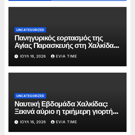
UNCATEGORIZED
Πανηγυρικός εορτασμός της
Αγίας Παρασκευής στη Χαλκίδα
τις 25 και 26 Ιουλίου
ΙΟΎΛ 16, 2026
EVIA TIME
UNCATEGORIZED
Ναυτική Εβδομάδα Χαλκίδας:
Ξεκινά αύριο η τριήμερη γιορτή
στο όνομα της Αγίας Παρασκευής
ΙΟΎΛ 16, 2026
EVIA TIME