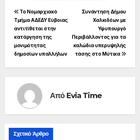
Πλοήγηση
Το Νομαρχιακό
Συνάντηση Δήμου
Τμήμα ΑΔΕΔΥ Εύβοιας
Χαλκιδέων με
άρθρων
αντιτίθεται στην
Υφυπουργό
κατάργηση της
Περιβάλλοντος για τα
μονιμότητας
καλώδια υπερυψηλής
δημοσίων υπαλλήλων
τάσης στο Μύτικα
Από
Evia Time
Σχετικό Άρθρο