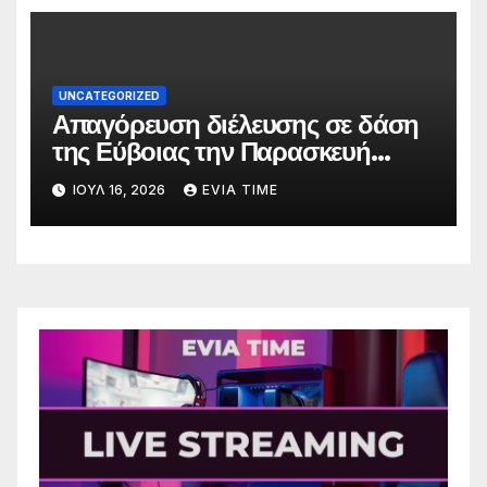
UNCATEGORIZED
Απαγόρευση διέλευσης σε δάση
της Εύβοιας την Παρασκευή
λόγω πολύ υψηλού κινδύνου
ΙΟΎΛ 16, 2026
EVIA TIME
πυρκαγιάς