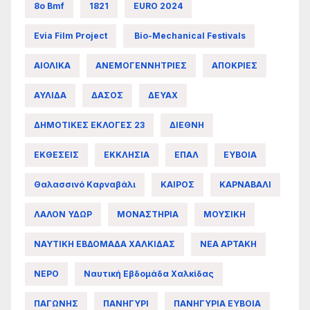
8ο Bmf
1821
EURO 2024
Evia Film Project
Bio-Mechanical Festivals
ΑΙΟΛΙΚΑ
ΑΝΕΜΟΓΕΝΝΗΤΡΙΕΣ
ΑΠΟΚΡΙΕΣ
ΑΥΛΙΔΑ
ΔΑΣΟΣ
ΔΕΥΑΧ
ΔΗΜΟΤΙΚΕΣ ΕΚΛΟΓΕΣ 23
ΔΙΕΘΝΗ
ΕΚΘΕΣΕΙΣ
ΕΚΚΛΗΣΙΑ
ΕΠΑΛ
ΕΥΒΟΙΑ
Θαλασσινό Καρναβάλι
ΚΑΙΡΟΣ
ΚΑΡΝΑΒΑΛΙ
ΛΑΛΟΝ ΥΔΩΡ
ΜΟΝΑΣΤΗΡΙΑ
ΜΟΥΣΙΚΗ
ΝΑΥΤΙΚΗ ΕΒΔΟΜΑΔΑ ΧΑΛΚΙΔΑΣ
ΝΕΑ ΑΡΤΑΚΗ
ΝΕΡΟ
Ναυτική Εβδομάδα Χαλκίδας
ΠΑΓΩΝΗΣ
ΠΑΝΗΓΥΡΙ
ΠΑΝΗΓΥΡΙΑ ΕΥΒΟΙΑ