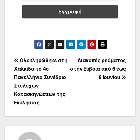
Πλοήγηση
Ολοκληρώθηκε στη
Διακοπές ρεύματος
Χαλκίδα το 4ο
στην Εύβοια από 6 έως
άρθρων
Πανελλήνιο Συνέδριο
8 Ιουνίου
Στελεχών
Κατασκηνώσεων της
Εκκλησίας