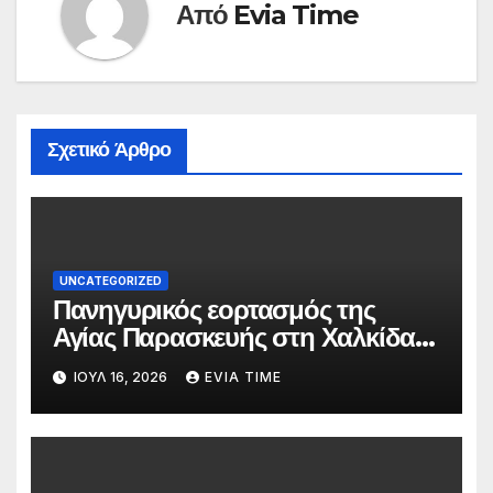
Από
Evia Time
Σχετικό Άρθρο
UNCATEGORIZED
Πανηγυρικός εορτασμός της
Αγίας Παρασκευής στη Χαλκίδα
τις 25 και 26 Ιουλίου
ΙΟΎΛ 16, 2026
EVIA TIME