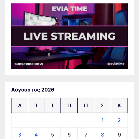
Αύγουστος 2026
Δ
Τ
Τ
Π
Π
Σ
Κ
1
2
3
4
5
6
7
8
9