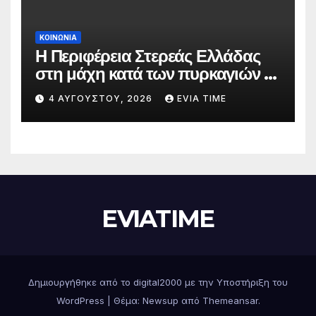
ΚΟΙΝΩΝΙΑ
Η Περιφέρεια Στερεάς Ελλάδας
στη μάχη κατά των πυρκαγιών –
Δράσεις και στήριξη σε πέντε
4 ΑΥΓΟΎΣΤΟΥ, 2026
EVIA TIME
περιφερειακές ενότητες
EVIATIME
Δημιουργήθηκε από το digital2000 με την Υποστήριξη του
WordPress
|
Θέμα: Newsup από
Themeansar
.