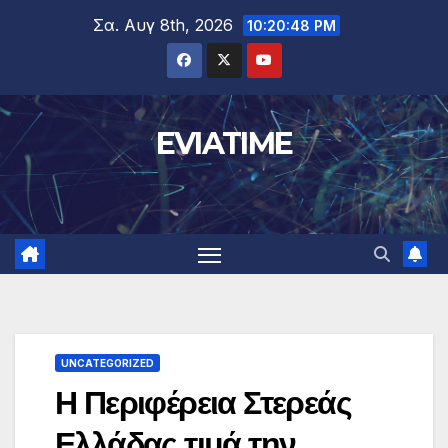
Μετάβαση
Σα. Αυγ 8th, 2026
10:20:49 PM
στο
περιεχόμενο
EVIATIME
UNCATEGORIZED
Η Περιφέρεια Στερεάς
Ελλάδας τιμά την