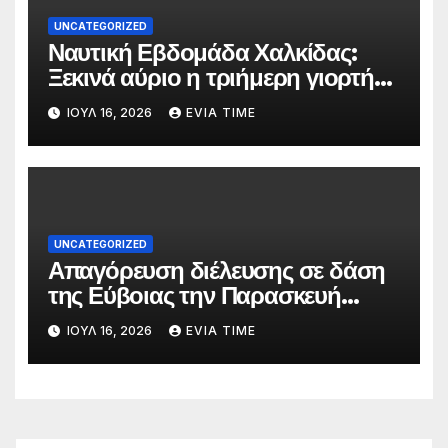
UNCATEGORIZED
Ναυτική Εβδομάδα Χαλκίδας:
Ξεκινά αύριο η τριήμερη γιορτή
στο όνομα της Αγίας Παρασκευής
ΙΟΎΛ 16, 2026
EVIA TIME
UNCATEGORIZED
Απαγόρευση διέλευσης σε δάση
της Εύβοιας την Παρασκευή
λόγω πολύ υψηλού κινδύνου
ΙΟΎΛ 16, 2026
EVIA TIME
πυρκαγιάς