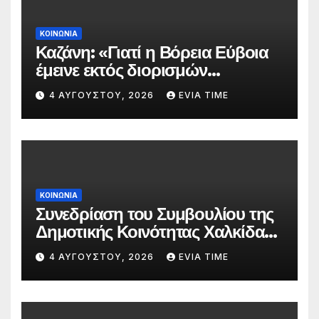
ΚΟΙΝΩΝΙΑ
Καζάνη: «Γιατί η Βόρεια Εύβοια
έμεινε εκτός διορισμών
δασκάλων;»
4 ΑΥΓΟΎΣΤΟΥ, 2026
EVIA TIME
ΚΟΙΝΩΝΙΑ
Συνεδρίαση του Συμβουλίου της
Δημοτικής Κοινότητας Χαλκίδας
την 5 Αυγούστου
4 ΑΥΓΟΎΣΤΟΥ, 2026
EVIA TIME