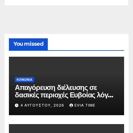
You missed
ΚΟΙΝΩΝΙΑ
Απαγόρευση διέλευσης σε
δασικές περιοχές Ευβοίας λόγω
πολύ υψηλού κινδύνου
4 ΑΥΓΟΎΣΤΟΥ, 2026
EVIA TIME
πυρκαγιάς