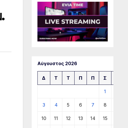
.
Αύγουστος 2026
Δ
Τ
Τ
Π
Π
Σ
Κ
1
2
3
4
5
6
7
8
9
10
11
12
13
14
15
16