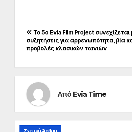
Πλοήγηση
Το 5ο Evia Film Project συνεχίζεται
συζητήσεις για αρρενωπότητα, βία κ
άρθρων
προβολές κλασικών ταινιών
Από
Evia Time
Σχετικό Άρθρο