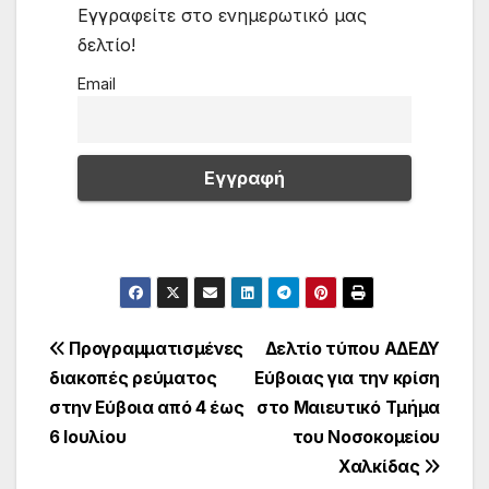
Εγγραφείτε στο ενημερωτικό μας
δελτίο!
Email
Πλοήγηση
Προγραμματισμένες
Δελτίο τύπου ΑΔΕΔΥ
διακοπές ρεύματος
Εύβοιας για την κρίση
άρθρων
στην Εύβοια από 4 έως
στο Μαιευτικό Τμήμα
6 Ιουλίου
του Νοσοκομείου
Χαλκίδας