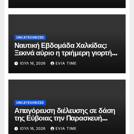
UNCATEGORIZED
Ναυτική Εβδομάδα Χαλκίδας:
Ξεκινά αύριο η τριήμερη γιορτή
στο όνομα της Αγίας Παρασκευής
ΙΟΎΛ 16, 2026
EVIA TIME
UNCATEGORIZED
Απαγόρευση διέλευσης σε δάση
της Εύβοιας την Παρασκευή
λόγω πολύ υψηλού κινδύνου
ΙΟΎΛ 16, 2026
EVIA TIME
πυρκαγιάς