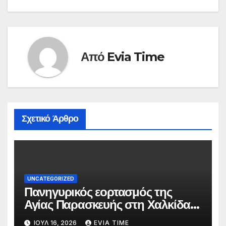
Από
Evia Time
Σχετικό Άρθρο
UNCATEGORIZED
Πανηγυρικός εορτασμός της
Αγίας Παρασκευής στη Χαλκίδα
τις 25 και 26 Ιουλίου
ΙΟΎΛ 16, 2026
EVIA TIME