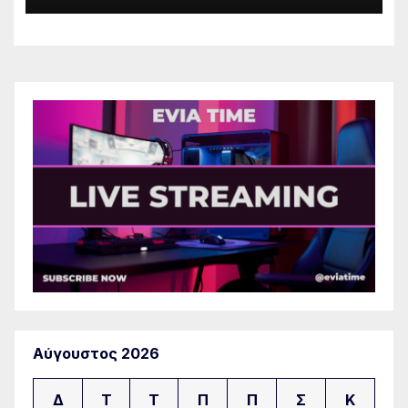
Αύγουστος 2026
Δ
Τ
Τ
Π
Π
Σ
Κ