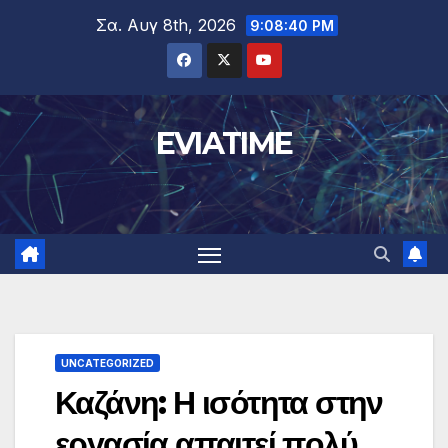
Μετάβαση
Σα. Αυγ 8th, 2026
9:08:41 PM
στο
περιεχόμενο
EVIATIME
UNCATEGORIZED
Καζάνη: Η ισότητα στην
εργασία απαιτεί πολύ