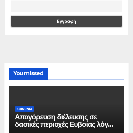
You missed
ΚΟΙΝΩΝΙΑ
Απαγόρευση διέλευσης σε
δασικές περιοχές Ευβοίας λόγω
πολύ υψηλού κινδύνου