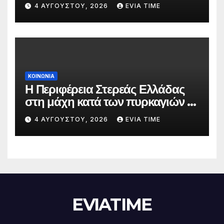
την 5 Αυγούστου
4 ΑΥΓΟΎΣΤΟΥ, 2026
EVIA TIME
ΚΟΙΝΩΝΙΑ
Η Περιφέρεια Στερεάς Ελλάδας
στη μάχη κατά των πυρκαγιών –
Δράσεις και στήριξη σε πέντε
4 ΑΥΓΟΎΣΤΟΥ, 2026
EVIA TIME
περιφερειακές ενότητες
EVIATIME