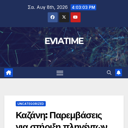
Μετάβαση
Σα. Αυγ 8th, 2026
4:03:03 PM
στο
περιεχόμενο
EVIATIME
UNCATEGORIZED
Καζάνη: Παρεμβάσεις
για στήριξη πληγέντων