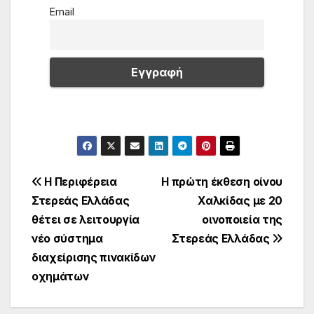
Email
Πλοήγηση
Η Περιφέρεια
Η πρώτη έκθεση οίνου
Στερεάς Ελλάδας
Χαλκίδας με 20
άρθρων
θέτει σε λειτουργία
οινοποιεία της
νέο σύστημα
Στερεάς Ελλάδας
διαχείρισης πινακίδων
οχημάτων