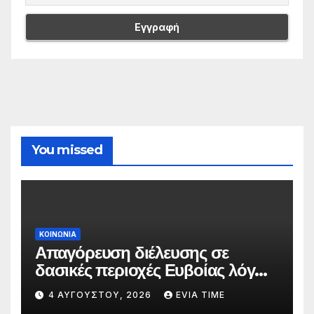
You missed
ΚΟΙΝΩΝΙΑ
Απαγόρευση διέλευσης σε
δασικές περιοχές Ευβοίας λόγω
πολύ υψηλού κινδύνου
4 ΑΥΓΟΎΣΤΟΥ, 2026
EVIA TIME
πυρκαγιάς