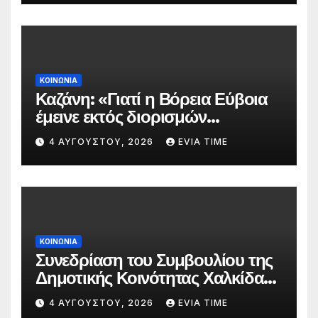
ΚΟΙΝΩΝΙΑ
Καζάνη: «Γιατί η Βόρεια Εύβοια
έμεινε εκτός διορισμών
δασκάλων;»
4 ΑΥΓΟΎΣΤΟΥ, 2026
EVIA TIME
ΚΟΙΝΩΝΙΑ
Συνεδρίαση του Συμβουλίου της
Δημοτικής Κοινότητας Χαλκίδας
την 5 Αυγούστου
4 ΑΥΓΟΎΣΤΟΥ, 2026
EVIA TIME