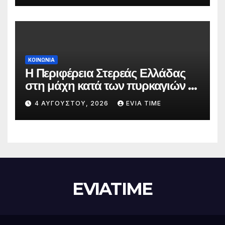
ΚΟΙΝΩΝΙΑ
Η Περιφέρεια Στερεάς Ελλάδας
στη μάχη κατά των πυρκαγιών –
Δράσεις και στήριξη σε πέντε
4 ΑΥΓΟΎΣΤΟΥ, 2026
EVIA TIME
περιφερειακές ενότητες
EVIATIME