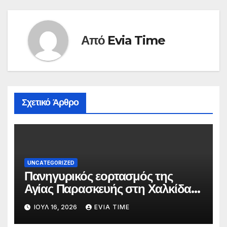
Από
Evia Time
Σχετικό Άρθρο
UNCATEGORIZED
Πανηγυρικός εορτασμός της
Αγίας Παρασκευής στη Χαλκίδα
τις 25 και 26 Ιουλίου
ΙΟΎΛ 16, 2026
EVIA TIME