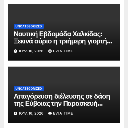
UNCATEGORIZED
Ναυτική Εβδομάδα Χαλκίδας:
Ξεκινά αύριο η τριήμερη γιορτή
στο όνομα της Αγίας Παρασκευής
ΙΟΎΛ 16, 2026
EVIA TIME
UNCATEGORIZED
Απαγόρευση διέλευσης σε δάση
της Εύβοιας την Παρασκευή
λόγω πολύ υψηλού κινδύνου
ΙΟΎΛ 16, 2026
EVIA TIME
πυρκαγιάς