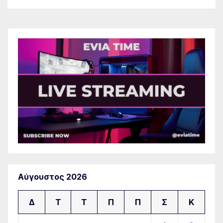
Αύγουστος 2026
Δ
Τ
Τ
Π
Π
Σ
Κ