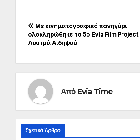
Πλοήγηση
Με κινηματογραφικό πανηγύρι
ολοκληρώθηκε το 5ο Evia Film Project
άρθρων
Λουτρά Αιδηψού
Από
Evia Time
Σχετικό Άρθρο