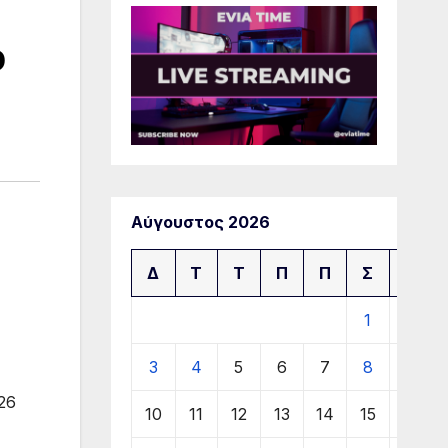
ο
Αύγουστος 2026
Δ
Τ
Τ
Π
Π
Σ
Κ
1
2
3
4
5
6
7
8
9
26
10
11
12
13
14
15
16