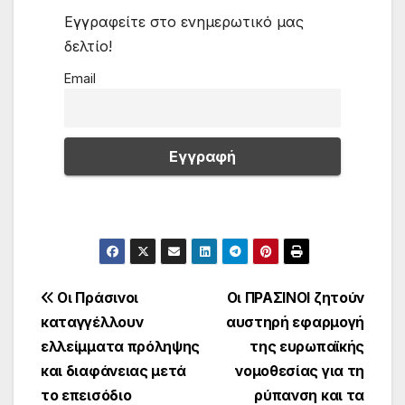
Εγγραφείτε στο ενημερωτικό μας
δελτίο!
Email
Πλοήγηση
Οι Πράσινοι
Οι ΠΡΑΣΙΝΟΙ ζητούν
καταγγέλλουν
αυστηρή εφαρμογή
άρθρων
ελλείμματα πρόληψης
της ευρωπαϊκής
και διαφάνειας μετά
νομοθεσίας για τη
το επεισόδιο
ρύπανση και τα