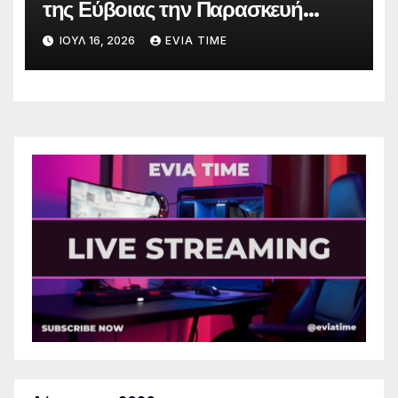
της Εύβοιας την Παρασκευή
λόγω πολύ υψηλού κινδύνου
ΙΟΎΛ 16, 2026
EVIA TIME
πυρκαγιάς