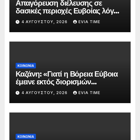
Απαγόρευση διέλευσης σε
δασικές περιοχές Ευβοίας λόγω
πολύ υψηλού κινδύνου
4 ΑΥΓΟΎΣΤΟΥ, 2026
EVIA TIME
πυρκαγιάς
ΚΟΙΝΩΝΙΑ
Καζάνη: «Γιατί η Βόρεια Εύβοια
έμεινε εκτός διορισμών
δασκάλων;»
4 ΑΥΓΟΎΣΤΟΥ, 2026
EVIA TIME
ΚΟΙΝΩΝΙΑ