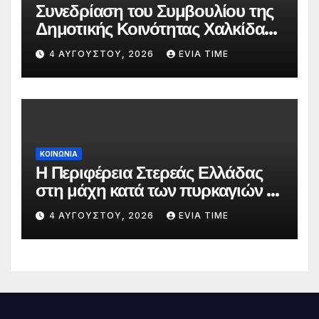
Συνεδρίαση του Συμβουλίου της
Δημοτικής Κοινότητας Χαλκίδας
την 5 Αυγούστου
4 ΑΥΓΟΎΣΤΟΥ, 2026
EVIA TIME
ΚΟΙΝΩΝΙΑ
Η Περιφέρεια Στερεάς Ελλάδας
στη μάχη κατά των πυρκαγιών –
Δράσεις και στήριξη σε πέντε
4 ΑΥΓΟΎΣΤΟΥ, 2026
EVIA TIME
περιφερειακές ενότητες