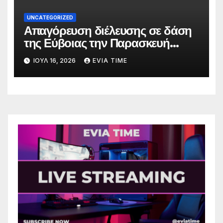
UNCATEGORIZED
Απαγόρευση διέλευσης σε δάση
της Εύβοιας την Παρασκευή
λόγω πολύ υψηλού κινδύνου
ΙΟΎΛ 16, 2026
EVIA TIME
πυρκαγιάς