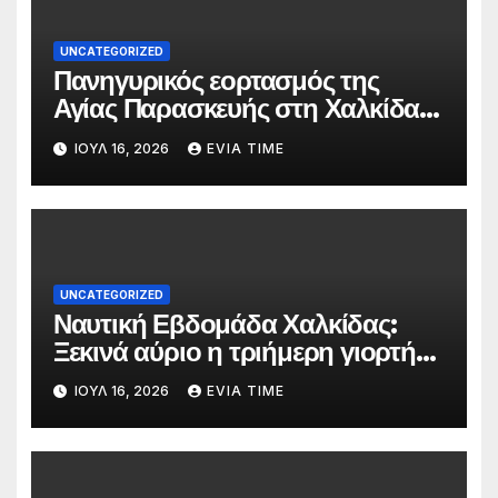
UNCATEGORIZED
Πανηγυρικός εορτασμός της
Αγίας Παρασκευής στη Χαλκίδα
τις 25 και 26 Ιουλίου
ΙΟΎΛ 16, 2026
EVIA TIME
UNCATEGORIZED
Ναυτική Εβδομάδα Χαλκίδας:
Ξεκινά αύριο η τριήμερη γιορτή
στο όνομα της Αγίας Παρασκευής
ΙΟΎΛ 16, 2026
EVIA TIME