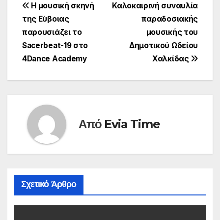
Πλοήγηση
Η μουσική σκηνή
Καλοκαιρινή συναυλία
της Εύβοιας
παραδοσιακής
άρθρων
παρουσιάζει το
μουσικής του
Sacerbeat-19 στο
Δημοτικού Ωδείου
4Dance Academy
Χαλκίδας
Από
Evia Time
Σχετικό Άρθρο