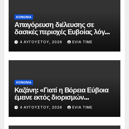
ΚΟΙΝΩΝΙΑ
Απαγόρευση διέλευσης σε
δασικές περιοχές Ευβοίας λόγω
πολύ υψηλού κινδύνου
4 ΑΥΓΟΎΣΤΟΥ, 2026
EVIA TIME
πυρκαγιάς
ΚΟΙΝΩΝΙΑ
Καζάνη: «Γιατί η Βόρεια Εύβοια
έμεινε εκτός διορισμών
δασκάλων;»
4 ΑΥΓΟΎΣΤΟΥ, 2026
EVIA TIME