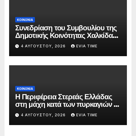
ΚΟΙΝΩΝΙΑ
Συνεδρίαση του Συμβουλίου της
Δημοτικής Κοινότητας Χαλκίδας
την 5 Αυγούστου
4 ΑΥΓΟΎΣΤΟΥ, 2026
EVIA TIME
ΚΟΙΝΩΝΙΑ
Η Περιφέρεια Στερεάς Ελλάδας
στη μάχη κατά των πυρκαγιών –
Δράσεις και στήριξη σε πέντε
4 ΑΥΓΟΎΣΤΟΥ, 2026
EVIA TIME
περιφερειακές ενότητες