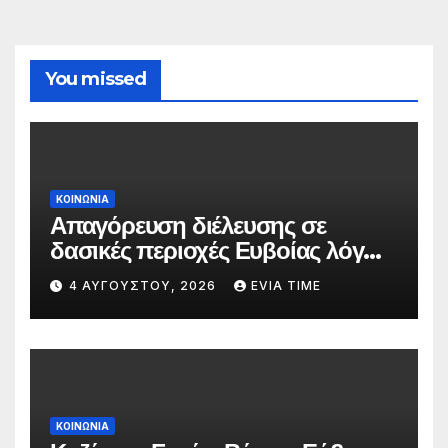
You missed
ΚΟΙΝΩΝΙΑ
Απαγόρευση διέλευσης σε
δασικές περιοχές Ευβοίας λόγω
πολύ υψηλού κινδύνου
4 ΑΥΓΟΎΣΤΟΥ, 2026
EVIA TIME
πυρκαγιάς
ΚΟΙΝΩΝΙΑ