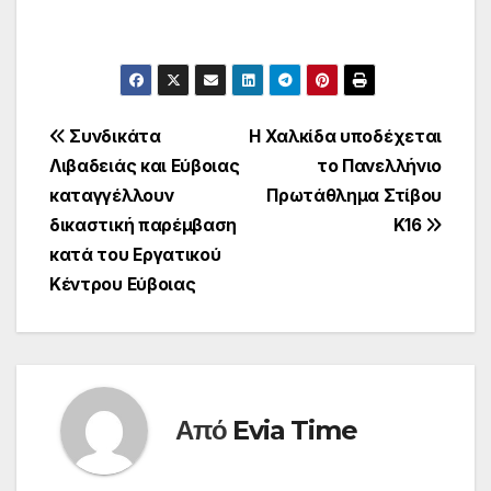
Πλοήγηση
Συνδικάτα
Η Χαλκίδα υποδέχεται
Λιβαδειάς και Εύβοιας
το Πανελλήνιο
άρθρων
καταγγέλλουν
Πρωτάθλημα Στίβου
δικαστική παρέμβαση
Κ16
κατά του Εργατικού
Κέντρου Εύβοιας
Από
Evia Time