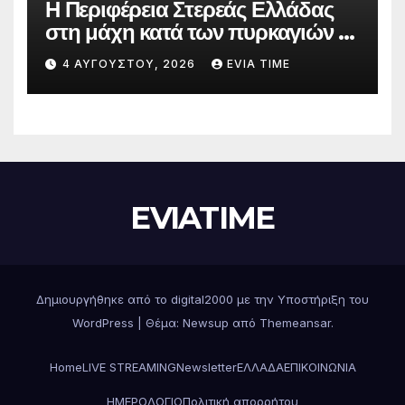
Η Περιφέρεια Στερεάς Ελλάδας
στη μάχη κατά των πυρκαγιών –
Δράσεις και στήριξη σε πέντε
4 ΑΥΓΟΎΣΤΟΥ, 2026
EVIA TIME
περιφερειακές ενότητες
EVIATIME
Δημιουργήθηκε από το digital2000 με την Υποστήριξη του
WordPress
|
Θέμα: Newsup από
Themeansar
.
Home
LIVE STREAMING
Newsletter
ΕΛΛΑΔΑ
ΕΠΙΚΟΙΝΩΝΙΑ
ΗΜΕΡΟΛΟΓΙΟ
Πολιτική απορρήτου