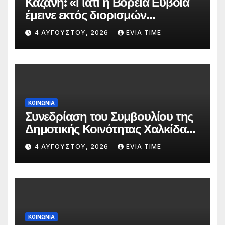
Καζάνη: «Γιατί η Βόρεια Εύβοια
έμεινε εκτός διορισμών
δασκάλων;»
4 ΑΥΓΟΎΣΤΟΥ, 2026
EVIA TIME
ΚΟΙΝΩΝΙΑ
Συνεδρίαση του Συμβουλίου της
Δημοτικής Κοινότητας Χαλκίδας
την 5 Αυγούστου
4 ΑΥΓΟΎΣΤΟΥ, 2026
EVIA TIME
ΚΟΙΝΩΝΙΑ