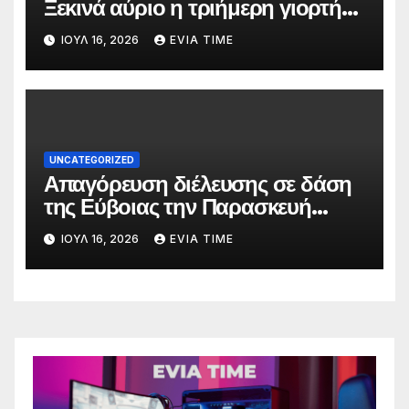
Ξεκινά αύριο η τριήμερη γιορτή
στο όνομα της Αγίας Παρασκευής
ΙΟΎΛ 16, 2026
EVIA TIME
UNCATEGORIZED
Απαγόρευση διέλευσης σε δάση
της Εύβοιας την Παρασκευή
λόγω πολύ υψηλού κινδύνου
ΙΟΎΛ 16, 2026
EVIA TIME
πυρκαγιάς