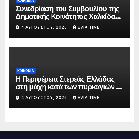
ΚΟΙΝΩΝΙΑ
Συνεδρίαση του Συμβουλίου της
Δημοτικής Κοινότητας Χαλκίδας
την 5 Αυγούστου
4 ΑΥΓΟΎΣΤΟΥ, 2026
EVIA TIME
ΚΟΙΝΩΝΙΑ
Η Περιφέρεια Στερεάς Ελλάδας
στη μάχη κατά των πυρκαγιών –
Δράσεις και στήριξη σε πέντε
4 ΑΥΓΟΎΣΤΟΥ, 2026
EVIA TIME
περιφερειακές ενότητες