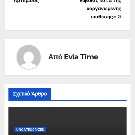
Αρτέμιδος
Εύβοιας κατά της
«οργανωμένης
επίθεσης»
Από
Evia Time
Σχετικό Άρθρο
UNCATEGORIZED