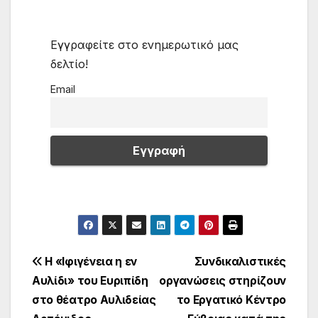
Εγγραφείτε στο ενημερωτικό μας
δελτίο!
Email
Πλοήγηση
Η «Ιφιγένεια η εν
Συνδικαλιστικές
Αυλίδι» του Ευριπίδη
οργανώσεις στηρίζουν
άρθρων
στο θέατρο Αυλιδείας
το Εργατικό Κέντρο