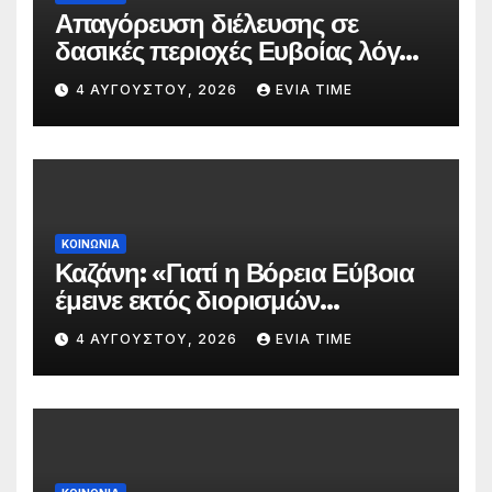
Απαγόρευση διέλευσης σε
δασικές περιοχές Ευβοίας λόγω
πολύ υψηλού κινδύνου
4 ΑΥΓΟΎΣΤΟΥ, 2026
EVIA TIME
πυρκαγιάς
ΚΟΙΝΩΝΙΑ
Καζάνη: «Γιατί η Βόρεια Εύβοια
έμεινε εκτός διορισμών
δασκάλων;»
4 ΑΥΓΟΎΣΤΟΥ, 2026
EVIA TIME