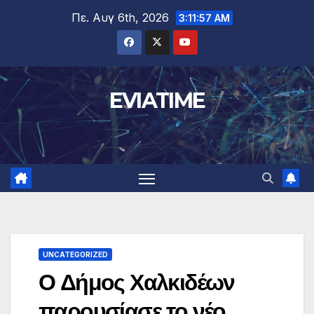
Μετάβαση
Πε. Αυγ 6th, 2026
3:11:57 AM
στο
περιεχόμενο
EVIATIME
UNCATEGORIZED
Ο Δήμος Χαλκιδέων
παρουσίασε το νέο