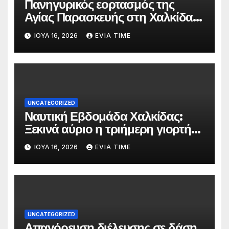
Πανηγυρικός εορτασμός της
Αγίας Παρασκευής στη Χαλκίδα
τις 25 και 26 Ιουλίου
ΙΟΎΛ 16, 2026
EVIA TIME
UNCATEGORIZED
Ναυτική Εβδομάδα Χαλκίδας:
Ξεκινά αύριο η τριήμερη γιορτή
στο όνομα της Αγίας Παρασκευής
ΙΟΎΛ 16, 2026
EVIA TIME
UNCATEGORIZED
Απαγόρευση διέλευσης σε δάση