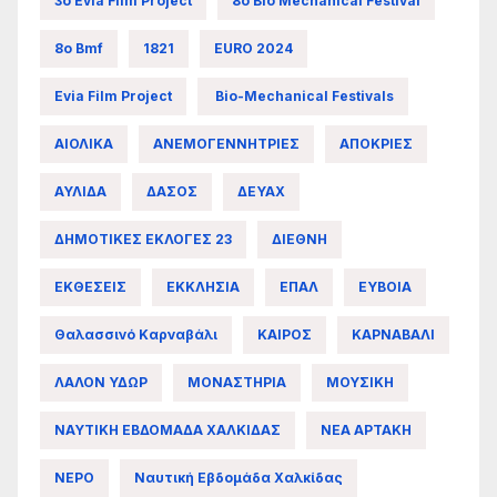
3ο Evia Film Project
8ο Bio Mechanical Festival
8ο Bmf
1821
EURO 2024
Evia Film Project
Bio-Mechanical Festivals
ΑΙΟΛΙΚΑ
ΑΝΕΜΟΓΕΝΝΗΤΡΙΕΣ
ΑΠΟΚΡΙΕΣ
ΑΥΛΙΔΑ
ΔΑΣΟΣ
ΔΕΥΑΧ
ΔΗΜΟΤΙΚΕΣ ΕΚΛΟΓΕΣ 23
ΔΙΕΘΝΗ
ΕΚΘΕΣΕΙΣ
ΕΚΚΛΗΣΙΑ
ΕΠΑΛ
ΕΥΒΟΙΑ
Θαλασσινό Καρναβάλι
ΚΑΙΡΟΣ
ΚΑΡΝΑΒΑΛΙ
ΛΑΛΟΝ ΥΔΩΡ
ΜΟΝΑΣΤΗΡΙΑ
ΜΟΥΣΙΚΗ
ΝΑΥΤΙΚΗ ΕΒΔΟΜΑΔΑ ΧΑΛΚΙΔΑΣ
ΝΕΑ ΑΡΤΑΚΗ
ΝΕΡΟ
Ναυτική Εβδομάδα Χαλκίδας