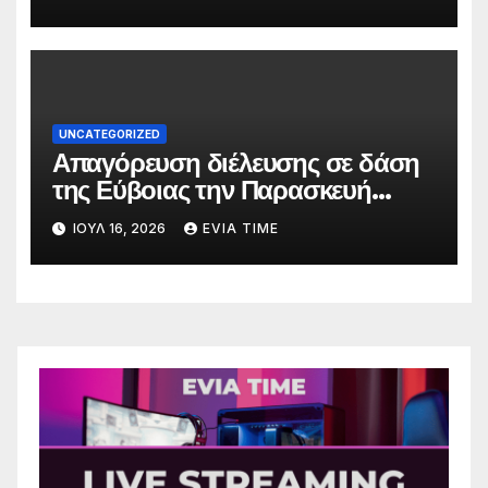
UNCATEGORIZED
Απαγόρευση διέλευσης σε δάση
της Εύβοιας την Παρασκευή
λόγω πολύ υψηλού κινδύνου
ΙΟΎΛ 16, 2026
EVIA TIME
πυρκαγιάς