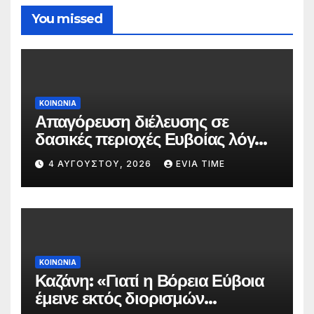
You missed
ΚΟΙΝΩΝΙΑ
Απαγόρευση διέλευσης σε
δασικές περιοχές Ευβοίας λόγω
πολύ υψηλού κινδύνου
4 ΑΥΓΟΎΣΤΟΥ, 2026
EVIA TIME
πυρκαγιάς
ΚΟΙΝΩΝΙΑ
Καζάνη: «Γιατί η Βόρεια Εύβοια
έμεινε εκτός διορισμών