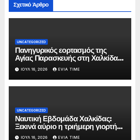
Σχετικό Άρθρο
UNCATEGORIZED
Πανηγυρικός εορτασμός της
Αγίας Παρασκευής στη Χαλκίδα
τις 25 και 26 Ιουλίου
ΙΟΎΛ 16, 2026
EVIA TIME
UNCATEGORIZED
Ναυτική Εβδομάδα Χαλκίδας:
Ξεκινά αύριο η τριήμερη γιορτή
στο όνομα της Αγίας Παρασκευής
ΙΟΎΛ 16, 2026
EVIA TIME