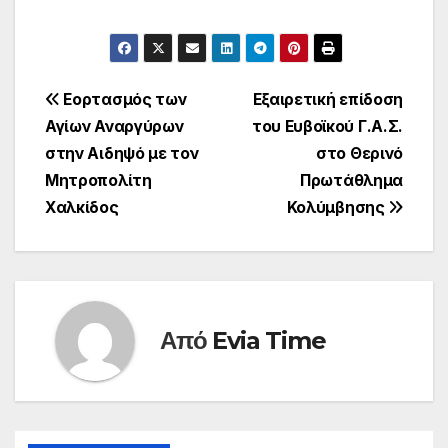
Πλοήγηση
Εορτασμός των
Εξαιρετική επίδοση
Αγίων Αναργύρων
του Ευβοϊκού Γ.Α.Σ.
άρθρων
στην Αιδηψό με τον
στο Θερινό
Μητροπολίτη
Πρωτάθλημα
Χαλκίδος
Κολύμβησης
Από
Evia Time