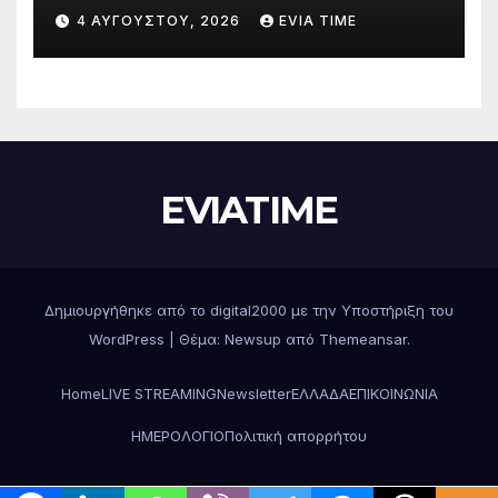
Δράσεις και στήριξη σε πέντε
4 ΑΥΓΟΎΣΤΟΥ, 2026
EVIA TIME
περιφερειακές ενότητες
EVIATIME
Δημιουργήθηκε από το digital2000 με την Υποστήριξη του
WordPress
|
Θέμα: Newsup από
Themeansar
.
Home
LIVE STREAMING
Newsletter
ΕΛΛΑΔΑ
ΕΠΙΚΟΙΝΩΝΙΑ
ΗΜΕΡΟΛΟΓΙΟ
Πολιτική απορρήτου