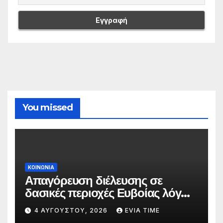
You missed
ΚΟΙΝΩΝΙΑ
Απαγόρευση διέλευσης σε
δασικές περιοχές Ευβοίας λόγω
πολύ υψηλού κινδύνου
4 ΑΥΓΟΎΣΤΟΥ, 2026
EVIA TIME
πυρκαγιάς