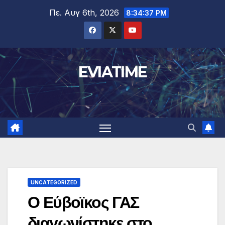
Μετάβαση
Πε. Αυγ 6th, 2026
8:34:38 PM
στο
περιεχόμενο
EVIATIME
UNCATEGORIZED
Ο Εύβοϊκος ΓΑΣ
διαγωνίστηκε στο