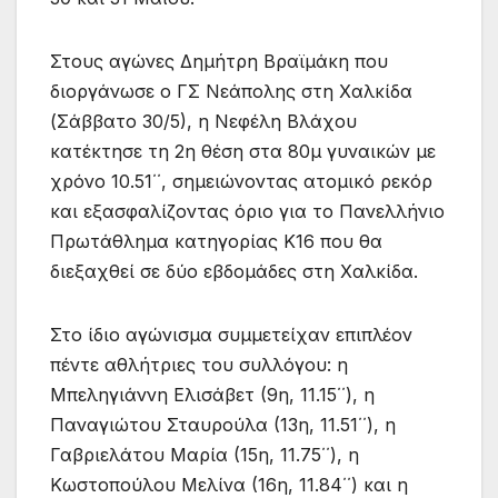
Στους αγώνες Δημήτρη Βραϊμάκη που
διοργάνωσε ο ΓΣ Νεάπολης στη Χαλκίδα
(Σάββατο 30/5), η Νεφέλη Βλάχου
κατέκτησε τη 2η θέση στα 80μ γυναικών με
χρόνο 10.51΄΄, σημειώνοντας ατομικό ρεκόρ
και εξασφαλίζοντας όριο για το Πανελλήνιο
Πρωτάθλημα κατηγορίας Κ16 που θα
διεξαχθεί σε δύο εβδομάδες στη Χαλκίδα.
Στο ίδιο αγώνισμα συμμετείχαν επιπλέον
πέντε αθλήτριες του συλλόγου: η
Μπεληγιάννη Ελισάβετ (9η, 11.15΄΄), η
Παναγιώτου Σταυρούλα (13η, 11.51΄΄), η
Γαβριελάτου Μαρία (15η, 11.75΄΄), η
Κωστοπούλου Μελίνα (16η, 11.84΄΄) και η