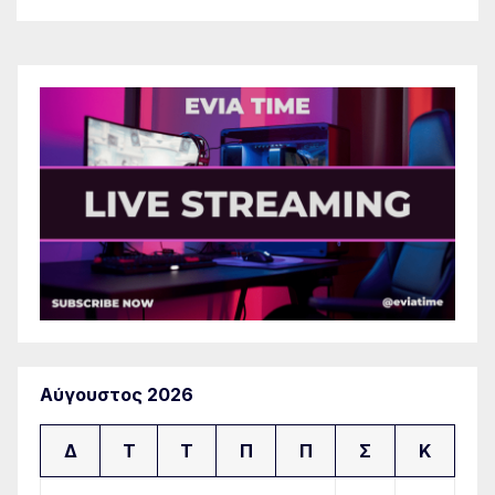
Αύγουστος 2026
Δ
Τ
Τ
Π
Π
Σ
Κ