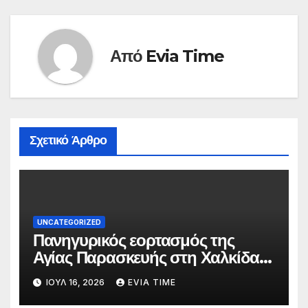
Από
Evia Time
Σχετικό Άρθρο
UNCATEGORIZED
Πανηγυρικός εορτασμός της
Αγίας Παρασκευής στη Χαλκίδα
τις 25 και 26 Ιουλίου
ΙΟΎΛ 16, 2026
EVIA TIME