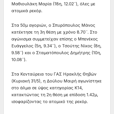
Μαθιουλάκη Μαρία (18η, 12.02΄΄), όλες με
ατομικά ρεκόρ.
Στα 50μ αγοριών, ο Σπυρόπουλος Μάνος
κατέκτησε τη 3η θέση με χρόνο 8.70΄΄. Στο
αγώνισμα συμμετείχαν επίσης ο Μπενέκος
Ευάγγελος (5η, 9.34΄΄), ο Τσούτης Νίκος (8η,
9.58΄΄) και ο Σταματόπουλος Δημήτρης (10η,
10.08΄΄).
Στα Κενταύρεια του ΓΑΣ Ηρακλής Θηβών
(Κυριακή 31/5), η Δούλου Μαιρή αγωνίστηκε
στο άλμα σε ύψος κατηγορίας Κ14,
κατακτώντας τη 2η θέση με επίδοση 1.42μ,
ισοφαρίζοντας το ατομικό της ρεκόρ.