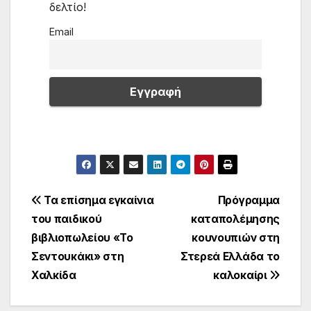
δελτίο!
Email
Πλοήγηση
Τα επίσημα εγκαίνια
Πρόγραμμα
του παιδικού
καταπολέμησης
άρθρων
βιβλιοπωλείου «Το
κουνουπιών στη
Σεντουκάκι» στη
Στερεά Ελλάδα το
Χαλκίδα
καλοκαίρι