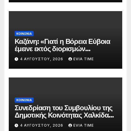
ΚΟΙΝΩΝΙΑ
Καζάνη: «Γιατί η Βόρεια Εύβοια
έμεινε εκτός διορισμών
δασκάλων;»
4 ΑΥΓΟΎΣΤΟΥ, 2026
EVIA TIME
ΚΟΙΝΩΝΙΑ
Συνεδρίαση του Συμβουλίου της
Δημοτικής Κοινότητας Χαλκίδας
την 5 Αυγούστου
4 ΑΥΓΟΎΣΤΟΥ, 2026
EVIA TIME