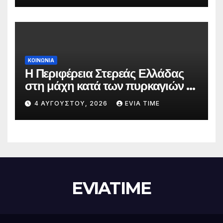
ΚΟΙΝΩΝΙΑ
Η Περιφέρεια Στερεάς Ελλάδας
στη μάχη κατά των πυρκαγιών –
Δράσεις και στήριξη σε πέντε
4 ΑΥΓΟΎΣΤΟΥ, 2026
EVIA TIME
περιφερειακές ενότητες
EVIATIME