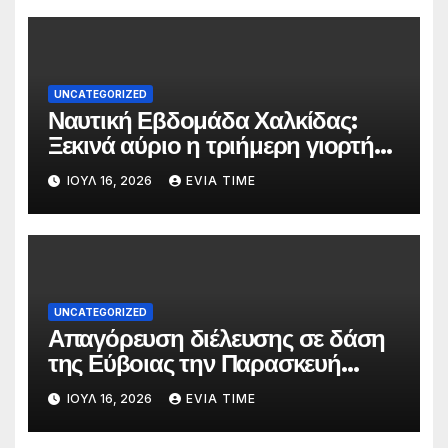
UNCATEGORIZED
Ναυτική Εβδομάδα Χαλκίδας:
Ξεκινά αύριο η τριήμερη γιορτή
στο όνομα της Αγίας Παρασκευής
ΙΟΎΛ 16, 2026
EVIA TIME
UNCATEGORIZED
Απαγόρευση διέλευσης σε δάση
της Εύβοιας την Παρασκευή
λόγω πολύ υψηλού κινδύνου
ΙΟΎΛ 16, 2026
EVIA TIME
πυρκαγιάς