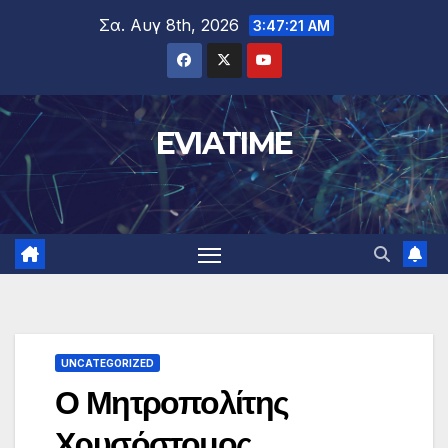
Μετάβαση
Σα. Αυγ 8th, 2026
3:47:22 AM
στο
περιεχόμενο
EVIATIME
UNCATEGORIZED
Ο Μητροπολίτης
Χρυσόστομος