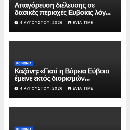
Απαγόρευση διέλευσης σε
δασικές περιοχές Ευβοίας λόγω
πολύ υψηλού κινδύνου
4 ΑΥΓΟΎΣΤΟΥ, 2026
EVIA TIME
πυρκαγιάς
ΚΟΙΝΩΝΙΑ
Καζάνη: «Γιατί η Βόρεια Εύβοια
έμεινε εκτός διορισμών
δασκάλων;»
4 ΑΥΓΟΎΣΤΟΥ, 2026
EVIA TIME
ΚΟΙΝΩΝΙΑ