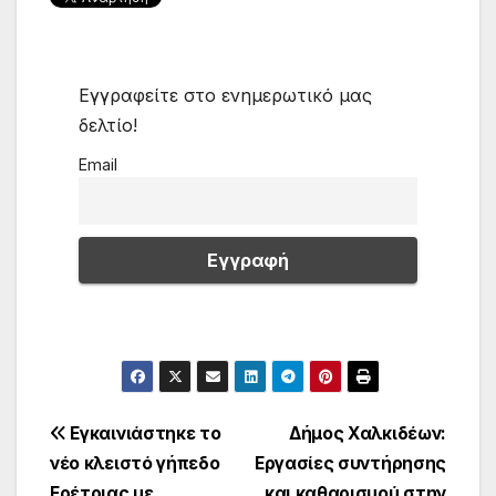
Εγγραφείτε στο ενημερωτικό μας
δελτίο!
Email
Πλοήγηση
Εγκαινιάστηκε το
Δήμος Χαλκιδέων:
νέο κλειστό γήπεδο
Εργασίες συντήρησης
άρθρων
Ερέτριας με
και καθαρισμού στην