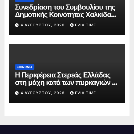
Συνεδρίαση του Συμβουλίου της
Δημοτικής Κοινότητας Χαλκίδας
την 5 Αυγούστου
4 ΑΥΓΟΎΣΤΟΥ, 2026
EVIA TIME
ΚΟΙΝΩΝΙΑ
Η Περιφέρεια Στερεάς Ελλάδας
στη μάχη κατά των πυρκαγιών –
Δράσεις και στήριξη σε πέντε
4 ΑΥΓΟΎΣΤΟΥ, 2026
EVIA TIME
περιφερειακές ενότητες