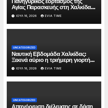
Πανηγυρικός εορτασμός της
Αγίας Παρασκευής στη Χαλκίδα
τις 25 και 26 Ιουλίου
ΙΟΎΛ 16, 2026
EVIA TIME
UNCATEGORIZED
Ναυτική Εβδομάδα Χαλκίδας:
Ξεκινά αύριο η τριήμερη γιορτή
στο όνομα της Αγίας Παρασκευής
ΙΟΎΛ 16, 2026
EVIA TIME
UNCATEGORIZED
Απαγόρευση διέλευσης σε δάση