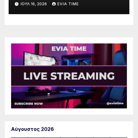
λόγω πολύ υψηλού κινδύνου
ΙΟΎΛ 16, 2026
EVIA TIME
πυρκαγιάς
Αύγουστος 2026