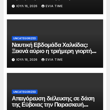
τις 25 και 26 Ιουλίου
ΙΟΎΛ 16, 2026
EVIA TIME
UNCATEGORIZED
Ναυτική Εβδομάδα Χαλκίδας:
Ξεκινά αύριο η τριήμερη γιορτή
στο όνομα της Αγίας Παρασκευής
ΙΟΎΛ 16, 2026
EVIA TIME
UNCATEGORIZED
Απαγόρευση διέλευσης σε δάση
της Εύβοιας την Παρασκευή