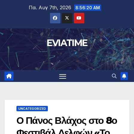
Μετάβαση
Πα. Αυγ 7th, 2026
8:56:20 AM
στο
περιεχόμενο
EVIATIME
UNCATEGORIZED
Ο Πάνος Βλάχος στο 8ο
Φεστιβάλ Δελφών «Το