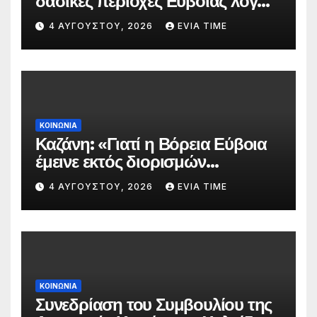
δασικές περιοχές Ευβοίας λόγω
πολύ υψηλού κινδύνου
4 ΑΥΓΟΎΣΤΟΥ, 2026
EVIA TIME
πυρκαγιάς
ΚΟΙΝΩΝΙΑ
Καζάνη: «Γιατί η Βόρεια Εύβοια
έμεινε εκτός διορισμών
δασκάλων;»
4 ΑΥΓΟΎΣΤΟΥ, 2026
EVIA TIME
ΚΟΙΝΩΝΙΑ
Συνεδρίαση του Συμβουλίου της