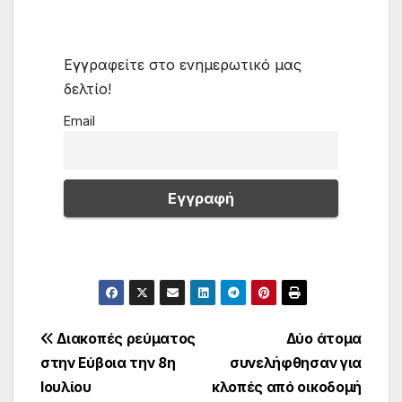
Εγγραφείτε στο ενημερωτικό μας
δελτίο!
Email
Πλοήγηση
Διακοπές ρεύματος
Δύο άτομα
στην Εύβοια την 8η
συνελήφθησαν για
άρθρων
Ιουλίου
κλοπές από οικοδομή