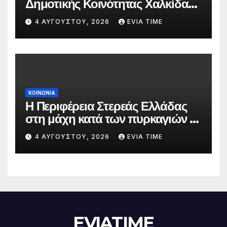
Δημοτικής Κοινότητας Χαλκίδας
την 5 Αυγούστου
4 ΑΥΓΟΎΣΤΟΥ, 2026
EVIA TIME
ΚΟΙΝΩΝΙΑ
Η Περιφέρεια Στερεάς Ελλάδας
στη μάχη κατά των πυρκαγιών –
Δράσεις και στήριξη σε πέντε
4 ΑΥΓΟΎΣΤΟΥ, 2026
EVIA TIME
περιφερειακές ενότητες
EVIATIME