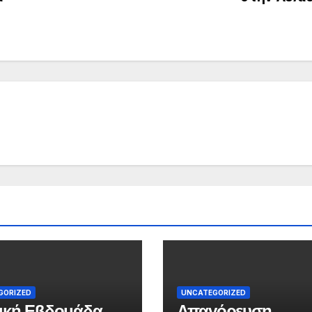
GORIZED
UNCATEGORIZED
ική Εβδομάδα
Απαγόρευση