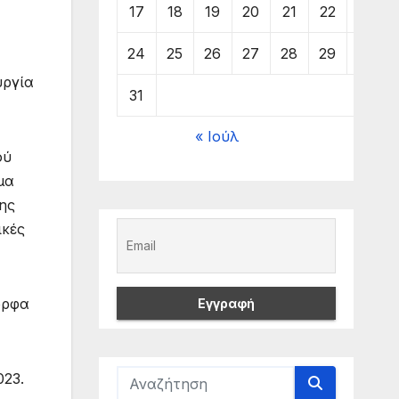
17
18
19
20
21
22
23
24
25
26
27
28
29
30
υργία
31
« Ιούλ
ού
μα
της
ικές
ορφα
023.