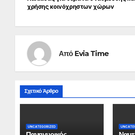
άρθρων
χρήσης κοινόχρηστων χώρων
Από
Evia Time
Σχετικό Άρθρο
UNCATEGORIZED
UNCATE
Πανηγυρικός
Ναυτ