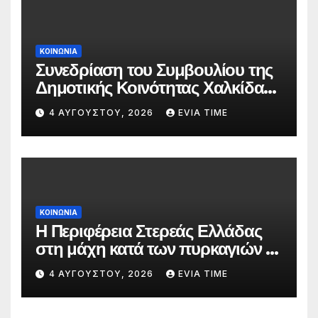
ΚΟΙΝΩΝΙΑ
Συνεδρίαση του Συμβουλίου της
Δημοτικής Κοινότητας Χαλκίδας
την 5 Αυγούστου
4 ΑΥΓΟΎΣΤΟΥ, 2026
EVIA TIME
ΚΟΙΝΩΝΙΑ
Η Περιφέρεια Στερεάς Ελλάδας
στη μάχη κατά των πυρκαγιών –
Δράσεις και στήριξη σε πέντε
4 ΑΥΓΟΎΣΤΟΥ, 2026
EVIA TIME
περιφερειακές ενότητες