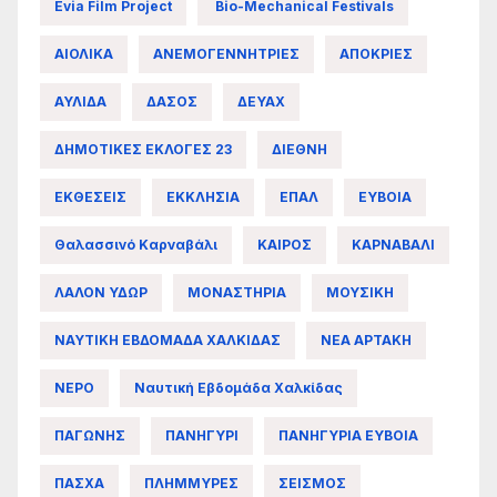
Evia Film Project
Bio-Mechanical Festivals
ΑΙΟΛΙΚΑ
ΑΝΕΜΟΓΕΝΝΗΤΡΙΕΣ
ΑΠΟΚΡΙΕΣ
ΑΥΛΙΔΑ
ΔΑΣΟΣ
ΔΕΥΑΧ
ΔΗΜΟΤΙΚΕΣ ΕΚΛΟΓΕΣ 23
ΔΙΕΘΝΗ
ΕΚΘΕΣΕΙΣ
ΕΚΚΛΗΣΙΑ
ΕΠΑΛ
ΕΥΒΟΙΑ
Θαλασσινό Καρναβάλι
ΚΑΙΡΟΣ
ΚΑΡΝΑΒΑΛΙ
ΛΑΛΟΝ ΥΔΩΡ
ΜΟΝΑΣΤΗΡΙΑ
ΜΟΥΣΙΚΗ
ΝΑΥΤΙΚΗ ΕΒΔΟΜΑΔΑ ΧΑΛΚΙΔΑΣ
ΝΕΑ ΑΡΤΑΚΗ
ΝΕΡΟ
Ναυτική Εβδομάδα Χαλκίδας
ΠΑΓΩΝΗΣ
ΠΑΝΗΓΥΡΙ
ΠΑΝΗΓΥΡΙΑ ΕΥΒΟΙΑ
ΠΑΣΧΑ
ΠΛΗΜΜΥΡΕΣ
ΣΕΙΣΜΟΣ