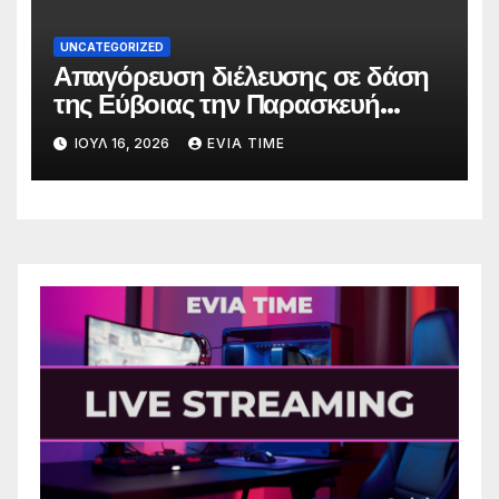
UNCATEGORIZED
Απαγόρευση διέλευσης σε δάση
της Εύβοιας την Παρασκευή
λόγω πολύ υψηλού κινδύνου
ΙΟΎΛ 16, 2026
EVIA TIME
πυρκαγιάς