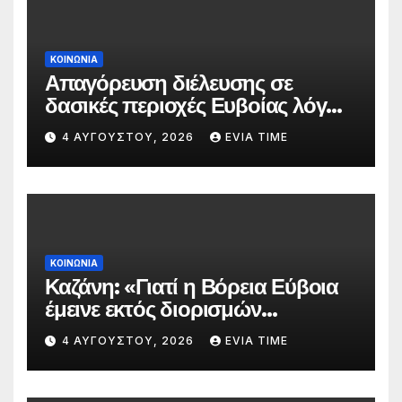
ΚΟΙΝΩΝΙΑ
Απαγόρευση διέλευσης σε
δασικές περιοχές Ευβοίας λόγω
πολύ υψηλού κινδύνου
4 ΑΥΓΟΎΣΤΟΥ, 2026
EVIA TIME
πυρκαγιάς
ΚΟΙΝΩΝΙΑ
Καζάνη: «Γιατί η Βόρεια Εύβοια
έμεινε εκτός διορισμών
δασκάλων;»
4 ΑΥΓΟΎΣΤΟΥ, 2026
EVIA TIME