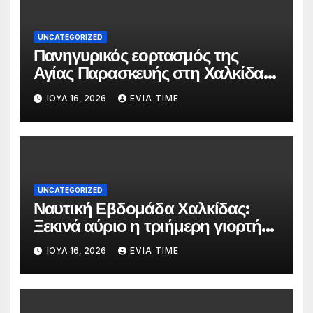
UNCATEGORIZED
Πανηγυρικός εορτασμός της
Αγίας Παρασκευής στη Χαλκίδα
τις 25 και 26 Ιουλίου
ΙΟΎΛ 16, 2026
EVIA TIME
UNCATEGORIZED
Ναυτική Εβδομάδα Χαλκίδας:
Ξεκινά αύριο η τριήμερη γιορτή
στο όνομα της Αγίας Παρασκευής
ΙΟΎΛ 16, 2026
EVIA TIME