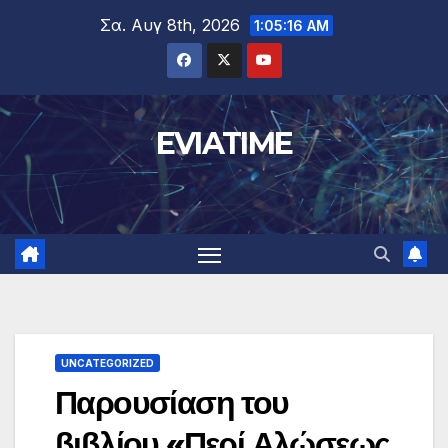
Μετάβαση
Σα. Αυγ 8th, 2026
1:05:17 AM
στο
περιεχόμενο
EVIATIME
UNCATEGORIZED
Παρουσίαση του
βιβλίου «Περί Αλώσεως