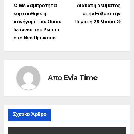
Πλοήγηση
Με λαμπρότητα
Διακοπή ρεύματος
εορτάσθηκε η
στην Εύβοια την
άρθρων
πανήγυρη του Οσίου
Πέμπτη 28 Μαΐου
Ιωάννου του Ρώσου
στο Νέο Προκόπιο
Από
Evia Time
Σχετικό Άρθρο