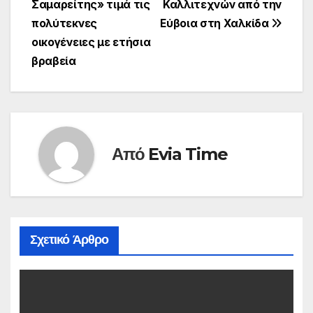
Σαμαρείτης» τιμά τις
Καλλιτεχνών από την
άρθρων
πολύτεκνες
Εύβοια στη Χαλκίδα
οικογένειες με ετήσια
βραβεία
Από
Evia Time
Σχετικό Άρθρο