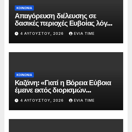
ΚΟΙΝΩΝΙΑ
Απαγόρευση διέλευσης σε
δασικές περιοχές Ευβοίας λόγω
πολύ υψηλού κινδύνου
4 ΑΥΓΟΎΣΤΟΥ, 2026
EVIA TIME
πυρκαγιάς
ΚΟΙΝΩΝΙΑ
Καζάνη: «Γιατί η Βόρεια Εύβοια
έμεινε εκτός διορισμών
δασκάλων;»
4 ΑΥΓΟΎΣΤΟΥ, 2026
EVIA TIME