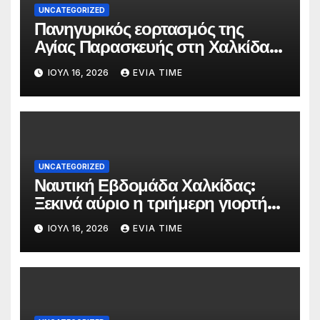
UNCATEGORIZED
Πανηγυρικός εορτασμός της
Αγίας Παρασκευής στη Χαλκίδα
τις 25 και 26 Ιουλίου
ΙΟΎΛ 16, 2026
EVIA TIME
UNCATEGORIZED
Ναυτική Εβδομάδα Χαλκίδας:
Ξεκινά αύριο η τριήμερη γιορτή
στο όνομα της Αγίας Παρασκευής
ΙΟΎΛ 16, 2026
EVIA TIME