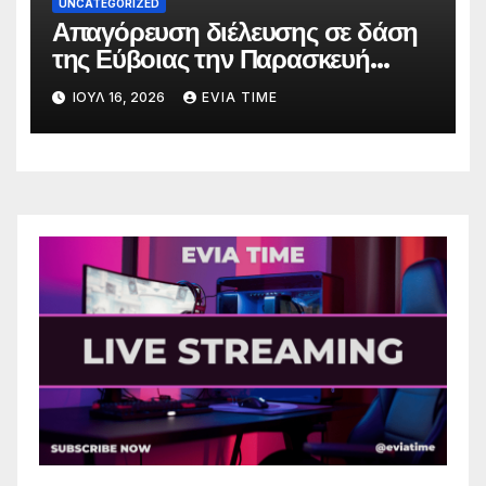
UNCATEGORIZED
Απαγόρευση διέλευσης σε δάση
της Εύβοιας την Παρασκευή
λόγω πολύ υψηλού κινδύνου
ΙΟΎΛ 16, 2026
EVIA TIME
πυρκαγιάς