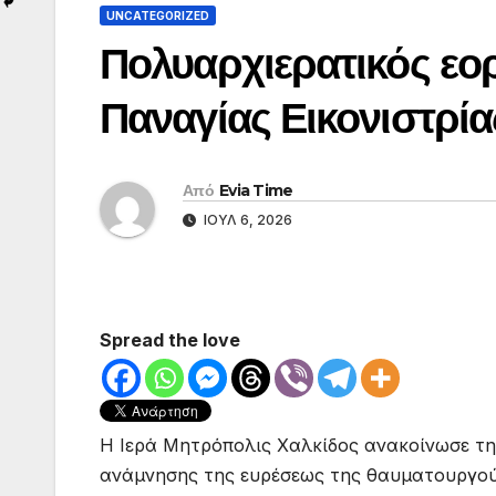
UNCATEGORIZED
Πολυαρχιερατικός εο
Παναγίας Εικονιστρία
Από
Evia Time
ΙΟΎΛ 6, 2026
Spread the love
Η Ιερά Μητρόπολις Χαλκίδος ανακοίνωσε τ
ανάμνησης της ευρέσεως της θαυματουργού