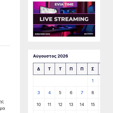
Αύγουστος 2026
Δ
Τ
Τ
Π
Π
Σ
Κ
1
2
3
4
5
6
7
8
9
ης
10
11
12
13
14
15
16
ώρα