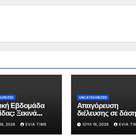
GORIZED
UNCATEGORIZED
ική Εβδομάδα
Απαγόρευση
ίδας: Ξεκινά
διέλευσης σε δάση
ο η τριήμερη
Εύβοιας την
16, 2026
EVIA TIME
ΙΟΎΛ 16, 2026
EVIA TI
τή στο όνομα της
Παρασκευή λόγω
ς Παρασκευής
πολύ υψηλού