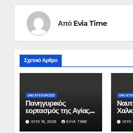
Από
Evia Time
Σχετικό Άρθρο
UNCATEGORIZED
UNCATE
Πανηγυρικός
Ναυτ
εορτασμός της Αγίας
Χαλκ
Παρασκευής στη
αύρι
ΙΟΎΛ 16, 2026
EVIA TIME
ΙΟΎΛ 
Χαλκίδα τις 25 και 26
γιορ
Ιουλίου
Αγία