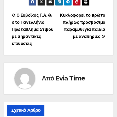
Πλοήγηση
Ο Ευβοϊκός Γ.Α.�.
Κυκλοφορεί το πρώτο
στο Πανελλήνιο
πλήρως προσβάσιμο
άρθρων
Πρωτάθλημα Στίβου
παραμύθι για παιδιά
με σημαντικές
με αναπηρίες
επιδόσεις
Από
Evia Time
Σχετικό Άρθρο