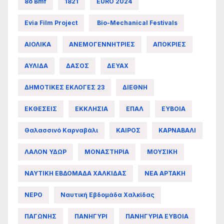
8ο Bmf
1821
EURO 2024
Evia Film Project
Bio-Mechanical Festivals
ΑΙΟΛΙΚΑ
ΑΝΕΜΟΓΕΝΝΗΤΡΙΕΣ
ΑΠΟΚΡΙΕΣ
ΑΥΛΙΔΑ
ΔΑΣΟΣ
ΔΕΥΑΧ
ΔΗΜΟΤΙΚΕΣ ΕΚΛΟΓΕΣ 23
ΔΙΕΘΝΗ
ΕΚΘΕΣΕΙΣ
ΕΚΚΛΗΣΙΑ
ΕΠΑΛ
ΕΥΒΟΙΑ
Θαλασσινό Καρναβάλι
ΚΑΙΡΟΣ
ΚΑΡΝΑΒΑΛΙ
ΛΑΛΟΝ ΥΔΩΡ
ΜΟΝΑΣΤΗΡΙΑ
ΜΟΥΣΙΚΗ
ΝΑΥΤΙΚΗ ΕΒΔΟΜΑΔΑ ΧΑΛΚΙΔΑΣ
ΝΕΑ ΑΡΤΑΚΗ
ΝΕΡΟ
Ναυτική Εβδομάδα Χαλκίδας
ΠΑΓΩΝΗΣ
ΠΑΝΗΓΥΡΙ
ΠΑΝΗΓΥΡΙΑ ΕΥΒΟΙΑ