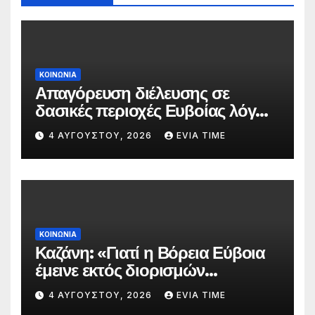
ΚΟΙΝΩΝΙΑ
Απαγόρευση διέλευσης σε
δασικές περιοχές Ευβοίας λόγω
πολύ υψηλού κινδύνου
4 ΑΥΓΟΎΣΤΟΥ, 2026
EVIA TIME
πυρκαγιάς
ΚΟΙΝΩΝΙΑ
Καζάνη: «Γιατί η Βόρεια Εύβοια
έμεινε εκτός διορισμών
δασκάλων;»
4 ΑΥΓΟΎΣΤΟΥ, 2026
EVIA TIME