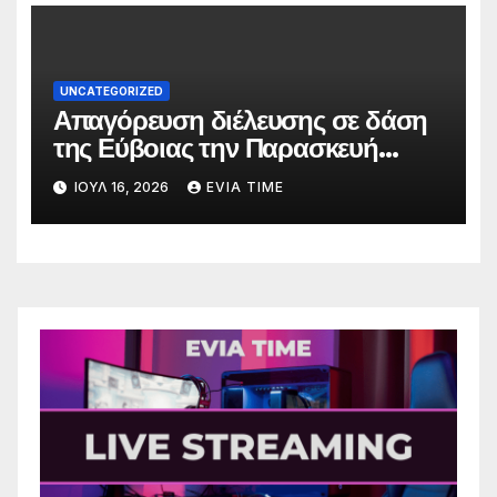
UNCATEGORIZED
Απαγόρευση διέλευσης σε δάση
της Εύβοιας την Παρασκευή
λόγω πολύ υψηλού κινδύνου
ΙΟΎΛ 16, 2026
EVIA TIME
πυρκαγιάς