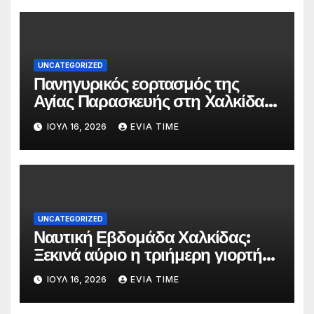
UNCATEGORIZED
Πανηγυρικός εορτασμός της
Αγίας Παρασκευής στη Χαλκίδα
τις 25 και 26 Ιουλίου
ΙΟΎΛ 16, 2026
EVIA TIME
UNCATEGORIZED
Ναυτική Εβδομάδα Χαλκίδας:
Ξεκινά αύριο η τριήμερη γιορτή
στο όνομα της Αγίας Παρασκευής
ΙΟΎΛ 16, 2026
EVIA TIME