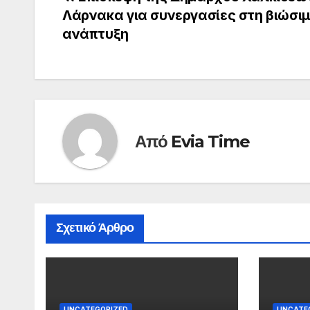
Πλοήγηση
Λάρνακα για συνεργασίες στη βιώσι
άρθρων
ανάπτυξη
Από
Evia Time
Σχετικό Άρθρο
UNCATEGORIZED
UNCATE