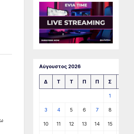
Αύγουστος 2026
Δ
Τ
Τ
Π
Π
Σ
Κ
1
2
3
4
5
6
7
8
9
πω
10
11
12
13
14
15
16