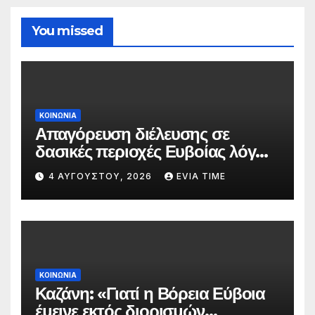
You missed
ΚΟΙΝΩΝΙΑ
Απαγόρευση διέλευσης σε
δασικές περιοχές Ευβοίας λόγω
πολύ υψηλού κινδύνου
4 ΑΥΓΟΎΣΤΟΥ, 2026
EVIA TIME
πυρκαγιάς
ΚΟΙΝΩΝΙΑ
Καζάνη: «Γιατί η Βόρεια Εύβοια
έμεινε εκτός διορισμών