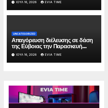
ΙΟΎΛ 16, 2026
EVIA TIME
UNCATEGORIZED
Απαγόρευση διέλευσης σε δάση
της Εύβοιας την Παρασκευή
λόγω πολύ υψηλού κινδύνου
ΙΟΎΛ 16, 2026
EVIA TIME
πυρκαγιάς