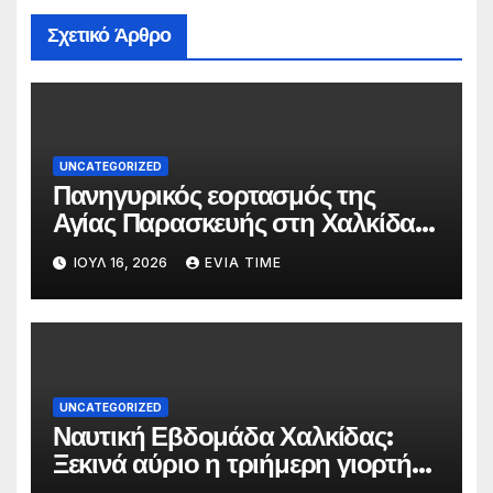
Σχετικό Άρθρο
UNCATEGORIZED
Πανηγυρικός εορτασμός της
Αγίας Παρασκευής στη Χαλκίδα
τις 25 και 26 Ιουλίου
ΙΟΎΛ 16, 2026
EVIA TIME
UNCATEGORIZED
Ναυτική Εβδομάδα Χαλκίδας:
Ξεκινά αύριο η τριήμερη γιορτή
στο όνομα της Αγίας Παρασκευής