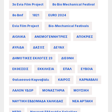
3ο Evia Film Project
8ο Bio Mechanical Festival
8ο Bmf
1821
EURO 2024
Evia Film Project
Bio-Mechanical Festivals
ΑΙΟΛΙΚΑ
ΑΝΕΜΟΓΕΝΝΗΤΡΙΕΣ
ΑΠΟΚΡΙΕΣ
ΑΥΛΙΔΑ
ΔΑΣΟΣ
ΔΕΥΑΧ
ΔΗΜΟΤΙΚΕΣ ΕΚΛΟΓΕΣ 23
ΔΙΕΘΝΗ
ΕΚΘΕΣΕΙΣ
ΕΚΚΛΗΣΙΑ
ΕΠΑΛ
ΕΥΒΟΙΑ
Θαλασσινό Καρναβάλι
ΚΑΙΡΟΣ
ΚΑΡΝΑΒΑΛΙ
ΛΑΛΟΝ ΥΔΩΡ
ΜΟΝΑΣΤΗΡΙΑ
ΜΟΥΣΙΚΗ
ΝΑΥΤΙΚΗ ΕΒΔΟΜΑΔΑ ΧΑΛΚΙΔΑΣ
ΝΕΑ ΑΡΤΑΚΗ
ΝΕΡΟ
Ναυτική Εβδομάδα Χαλκίδας