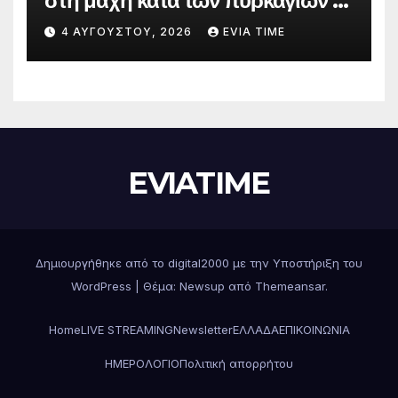
στη μάχη κατά των πυρκαγιών –
Δράσεις και στήριξη σε πέντε
4 ΑΥΓΟΎΣΤΟΥ, 2026
EVIA TIME
περιφερειακές ενότητες
EVIATIME
Δημιουργήθηκε από το digital2000 με την Υποστήριξη του
WordPress
|
Θέμα: Newsup από
Themeansar
.
Home
LIVE STREAMING
Newsletter
ΕΛΛΑΔΑ
ΕΠΙΚΟΙΝΩΝΙΑ
ΗΜΕΡΟΛΟΓΙΟ
Πολιτική απορρήτου