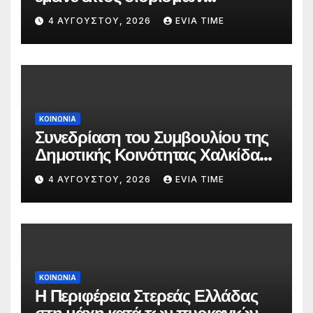
δασκάλων;»
4 ΑΥΓΟΎΣΤΟΥ, 2026
EVIA TIME
ΚΟΙΝΩΝΙΑ
Συνεδρίαση του Συμβουλίου της
Δημοτικής Κοινότητας Χαλκίδας
την 5 Αυγούστου
4 ΑΥΓΟΎΣΤΟΥ, 2026
EVIA TIME
ΚΟΙΝΩΝΙΑ
Η Περιφέρεια Στερεάς Ελλάδας