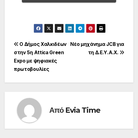
Πλοήγηση
Ο Δήμος Χαλκιδέων
Νέο μηχάνημα JCB για
στην 5η Attica Green
τη Δ.Ε.Υ.Α.Χ.
άρθρων
Expo με ψηφιακές
πρωτοβουλίες
Από
Evia Time