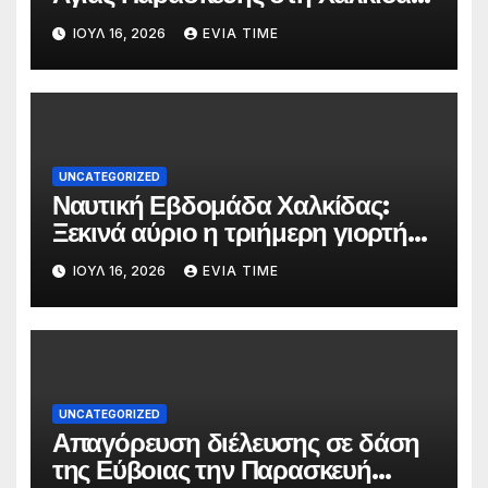
τις 25 και 26 Ιουλίου
ΙΟΎΛ 16, 2026
EVIA TIME
UNCATEGORIZED
Ναυτική Εβδομάδα Χαλκίδας:
Ξεκινά αύριο η τριήμερη γιορτή
στο όνομα της Αγίας Παρασκευής
ΙΟΎΛ 16, 2026
EVIA TIME
UNCATEGORIZED
Απαγόρευση διέλευσης σε δάση
της Εύβοιας την Παρασκευή