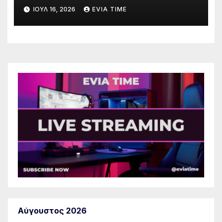
λόγω πολύ υψηλού κινδύνου
ΙΟΎΛ 16, 2026
EVIA TIME
πυρκαγιάς
Αύγουστος 2026