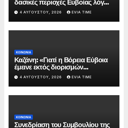
δασικές περιοχές Ευβοίας λόγω
πολύ υψηλού κινδύνου
4 ΑΥΓΟΎΣΤΟΥ, 2026
EVIA TIME
πυρκαγιάς
ΚΟΙΝΩΝΙΑ
Καζάνη: «Γιατί η Βόρεια Εύβοια
έμεινε εκτός διορισμών
δασκάλων;»
4 ΑΥΓΟΎΣΤΟΥ, 2026
EVIA TIME
ΚΟΙΝΩΝΙΑ
Συνεδρίαση του Συμβουλίου της