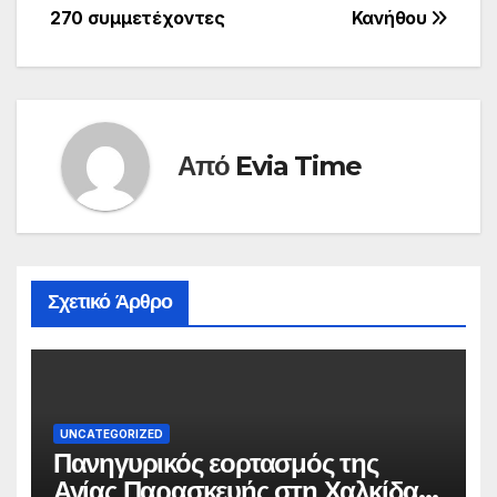
άρθρων
270 συμμετέχοντες
Κανήθου
Από
Evia Time
Σχετικό Άρθρο
UNCATEGORIZED
Πανηγυρικός εορτασμός της
Αγίας Παρασκευής στη Χαλκίδα