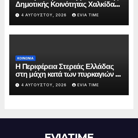
Δημοτικής Κοινότητας Χαλκίδας
την 5 Αυγούστου
4 ΑΥΓΟΎΣΤΟΥ, 2026
EVIA TIME
ΚΟΙΝΩΝΙΑ
Η Περιφέρεια Στερεάς Ελλάδας
στη μάχη κατά των πυρκαγιών –
Δράσεις και στήριξη σε πέντε
4 ΑΥΓΟΎΣΤΟΥ, 2026
EVIA TIME
περιφερειακές ενότητες
EVIATIME