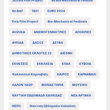
3ο Evia Film Project
8ο Bio Mechanical Festival
8ο Bmf
1821
EURO 2024
Evia Film Project
Bio-Mechanical Festivals
ΑΙΟΛΙΚΑ
ΑΝΕΜΟΓΕΝΝΗΤΡΙΕΣ
ΑΠΟΚΡΙΕΣ
ΑΥΛΙΔΑ
ΔΑΣΟΣ
ΔΕΥΑΧ
ΔΗΜΟΤΙΚΕΣ ΕΚΛΟΓΕΣ 23
ΔΙΕΘΝΗ
ΕΚΘΕΣΕΙΣ
ΕΚΚΛΗΣΙΑ
ΕΠΑΛ
ΕΥΒΟΙΑ
Θαλασσινό Καρναβάλι
ΚΑΙΡΟΣ
ΚΑΡΝΑΒΑΛΙ
ΛΑΛΟΝ ΥΔΩΡ
ΜΟΝΑΣΤΗΡΙΑ
ΜΟΥΣΙΚΗ
ΝΑΥΤΙΚΗ ΕΒΔΟΜΑΔΑ ΧΑΛΚΙΔΑΣ
ΝΕΑ ΑΡΤΑΚΗ
ΝΕΡΟ
Ναυτική Εβδομάδα Χαλκίδας