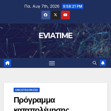
Μετάβαση
Πα. Αυγ 7th, 2026
9:58:22 PM
στο
περιεχόμενο
EVIATIME
UNCATEGORIZED
Πρόγραμμα
καταπολέμησης