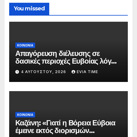
You missed
ΚΟΙΝΩΝΙΑ
Απαγόρευση διέλευσης σε
δασικές περιοχές Ευβοίας λόγω
πολύ υψηλού κινδύνου
4 ΑΥΓΟΎΣΤΟΥ, 2026
EVIA TIME
πυρκαγιάς
ΚΟΙΝΩΝΙΑ
Καζάνη: «Γιατί η Βόρεια Εύβοια
έμεινε εκτός διορισμών