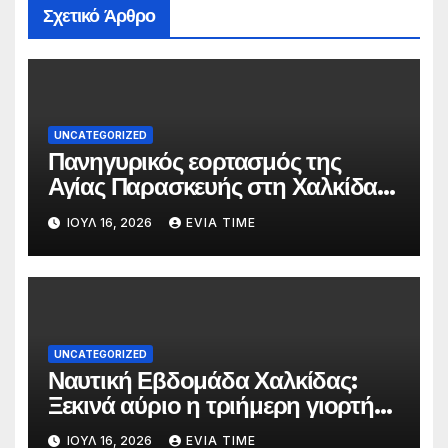
Σχετικό Άρθρο
UNCATEGORIZED
Πανηγυρικός εορτασμός της
Αγίας Παρασκευής στη Χαλκίδα
τις 25 και 26 Ιουλίου
ΙΟΎΛ 16, 2026
EVIA TIME
UNCATEGORIZED
Ναυτική Εβδομάδα Χαλκίδας:
Ξεκινά αύριο η τριήμερη γιορτή
στο όνομα της Αγίας Παρασκευής
ΙΟΎΛ 16, 2026
EVIA TIME