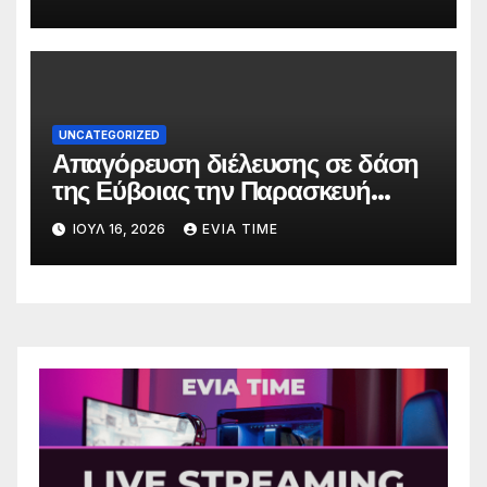
UNCATEGORIZED
Απαγόρευση διέλευσης σε δάση
της Εύβοιας την Παρασκευή
λόγω πολύ υψηλού κινδύνου
ΙΟΎΛ 16, 2026
EVIA TIME
πυρκαγιάς