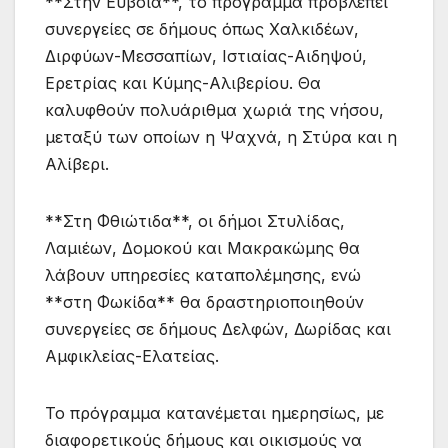
**Στην Ευβοία**, το πρόγραμμα προβλέπει
συνεργείες σε δήμους όπως Χαλκιδέων,
Διρφύων-Μεσσαπίων, Ιστιαίας-Αιδηψού,
Ερετρίας και Κύμης-Αλιβερίου. Θα
καλυφθούν πολυάριθμα χωριά της νήσου,
μεταξύ των οποίων η Ψαχνά, η Στύρα και η
Αλίβερι.
**Στη Φθιώτιδα**, οι δήμοι Στυλίδας,
Λαμιέων, Δομοκού και Μακρακώμης θα
λάβουν υπηρεσίες καταπολέμησης, ενώ
**στη Φωκίδα** θα δραστηριοποιηθούν
συνεργείες σε δήμους Δελφών, Δωρίδας και
Αμφικλείας-Ελατείας.
Το πρόγραμμα κατανέμεται ημερησίως, με
διαφορετικούς δήμους και οικισμούς να