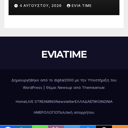
Δράσεις και στήριξη σε πέντε
4 ΑΥΓΟΎΣΤΟΥ, 2026
EVIA TIME
περιφερειακές ενότητες
EVIATIME
Δημιουργήθηκε από το digital2000 με την Υποστήριξη του
WordPress
|
Θέμα: Newsup από
Themeansar
.
Home
LIVE STREAMING
Newsletter
ΕΛΛΑΔΑ
ΕΠΙΚΟΙΝΩΝΙΑ
ΗΜΕΡΟΛΟΓΙΟ
Πολιτική απορρήτου