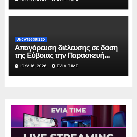
UNCATEGORIZED
Απαγόρευση διέλευσης σε δάση
της Εύβοιας την Παρασκευή
λόγω πολύ υψηλού κινδύνου
ΙΟΎΛ 16, 2026
EVIA TIME
πυρκαγιάς