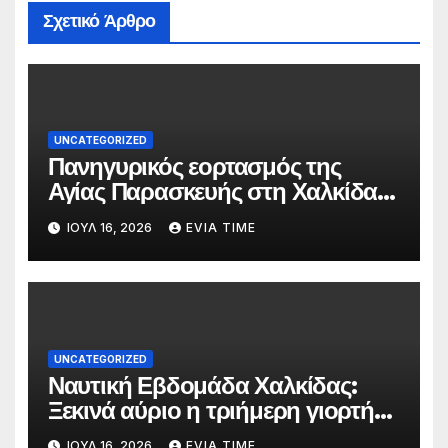
Σχετικό Άρθρο
UNCATEGORIZED
Πανηγυρικός εορτασμός της
Αγίας Παρασκευής στη Χαλκίδα
τις 25 και 26 Ιουλίου
ΙΟΎΛ 16, 2026
EVIA TIME
UNCATEGORIZED
Ναυτική Εβδομάδα Χαλκίδας:
Ξεκινά αύριο η τριήμερη γιορτή
στο όνομα της Αγίας Παρασκευής
ΙΟΎΛ 16, 2026
EVIA TIME