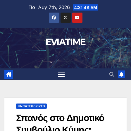
Μετάβαση
Πα. Αυγ 7th, 2026
4:31:48 AM
στο
περιεχόμενο
EVIATIME
UNCATEGORIZED
Σπανός στο Δημοτικό
Συμβούλιο Κύμης: