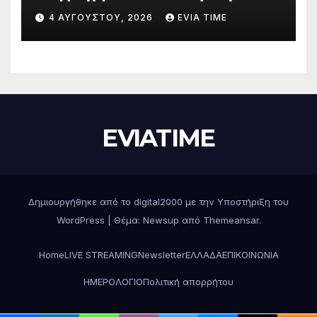
Δράσεις και στήριξη σε πέντε
4 ΑΥΓΟΎΣΤΟΥ, 2026
EVIA TIME
περιφερειακές ενότητες
EVIATIME
Δημιουργήθηκε από το digital2000 με την Υποστήριξη του
WordPress
|
Θέμα: Newsup από
Themeansar
.
Home
LIVE STREAMING
Newsletter
ΕΛΛΑΔΑ
ΕΠΙΚΟΙΝΩΝΙΑ
ΗΜΕΡΟΛΟΓΙΟ
Πολιτική απορρήτου