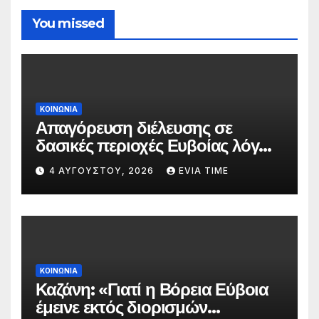
You missed
ΚΟΙΝΩΝΙΑ
Απαγόρευση διέλευσης σε
δασικές περιοχές Ευβοίας λόγω
πολύ υψηλού κινδύνου
4 ΑΥΓΟΎΣΤΟΥ, 2026
EVIA TIME
πυρκαγιάς
ΚΟΙΝΩΝΙΑ
Καζάνη: «Γιατί η Βόρεια Εύβοια
έμεινε εκτός διορισμών