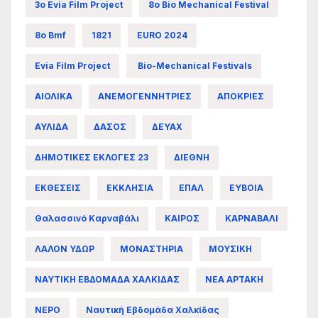
3ο Evia Film Project
8ο Bio Mechanical Festival
8ο Bmf
1821
EURO 2024
Evia Film Project
Bio-Mechanical Festivals
ΑΙΟΛΙΚΑ
ΑΝΕΜΟΓΕΝΝΗΤΡΙΕΣ
ΑΠΟΚΡΙΕΣ
ΑΥΛΙΔΑ
ΔΑΣΟΣ
ΔΕΥΑΧ
ΔΗΜΟΤΙΚΕΣ ΕΚΛΟΓΕΣ 23
ΔΙΕΘΝΗ
ΕΚΘΕΣΕΙΣ
ΕΚΚΛΗΣΙΑ
ΕΠΑΛ
ΕΥΒΟΙΑ
Θαλασσινό Καρναβάλι
ΚΑΙΡΟΣ
ΚΑΡΝΑΒΑΛΙ
ΛΑΛΟΝ ΥΔΩΡ
ΜΟΝΑΣΤΗΡΙΑ
ΜΟΥΣΙΚΗ
ΝΑΥΤΙΚΗ ΕΒΔΟΜΑΔΑ ΧΑΛΚΙΔΑΣ
ΝΕΑ ΑΡΤΑΚΗ
ΝΕΡΟ
Ναυτική Εβδομάδα Χαλκίδας