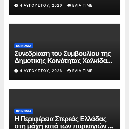
δασκάλων;»
4 ΑΥΓΟΎΣΤΟΥ, 2026
EVIA TIME
ΚΟΙΝΩΝΙΑ
Συνεδρίαση του Συμβουλίου της
Δημοτικής Κοινότητας Χαλκίδας
την 5 Αυγούστου
4 ΑΥΓΟΎΣΤΟΥ, 2026
EVIA TIME
ΚΟΙΝΩΝΙΑ
Η Περιφέρεια Στερεάς Ελλάδας
στη μάχη κατά των πυρκαγιών –