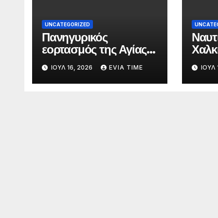
UNCATEGORIZED
UNCATE
Πανηγυρικός
Ναυτ
εορτασμός της Αγίας
Χαλκ
Παρασκευής στη
αύρι
ΙΟΎΛ 16, 2026
EVIA TIME
ΙΟΎΛ 
Χαλκίδα τις 25 και 26
γιορ
Ιουλίου
Αγία