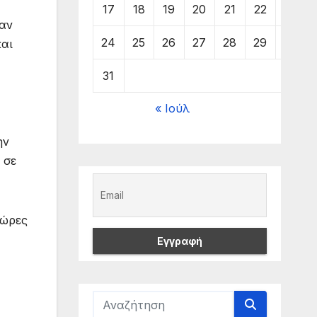
17
18
19
20
21
22
23
σαν
24
25
26
27
28
29
30
και
31
« Ιούλ
ην
 σε
 ώρες