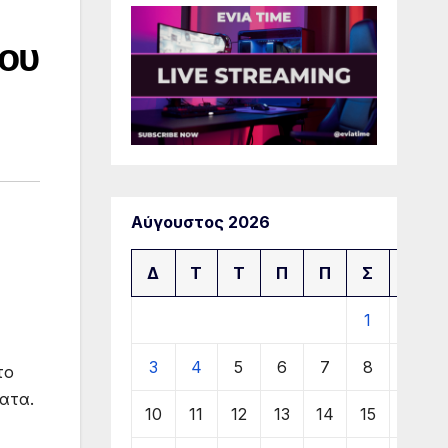
ρου
Αύγουστος 2026
Δ
Τ
Τ
Π
Π
Σ
Κ
1
2
3
4
5
6
7
8
9
το
ατα.
10
11
12
13
14
15
16