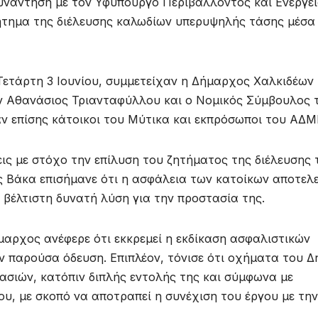
υνάντηση με τον Υφυπουργό Περιβάλλοντος και Ενέργε
ζήτημα της διέλευσης καλωδίων υπερυψηλής τάσης μέσα
ετάρτη 3 Ιουνίου, συμμετείχαν η Δήμαρχος Χαλκιδέων
ν Αθανάσιος Τριανταφύλλου και ο Νομικός Σύμβουλος 
 επίσης κάτοικοι του Μύτικα και εκπρόσωποι του ΑΔΜ
ς με στόχο την επίλυση του ζητήματος της διέλευσης 
ς Βάκα επισήμανε ότι η ασφάλεια των κατοίκων αποτελε
η βέλτιστη δυνατή λύση για την προστασία της.
ήμαρχος ανέφερε ότι εκκρεμεί η εκδίκαση ασφαλιστικών
ν παρούσα όδευση. Επιπλέον, τόνισε ότι οχήματα του 
ασιών, κατόπιν διπλής εντολής της και σύμφωνα με
, με σκοπό να αποτραπεί η συνέχιση του έργου με την