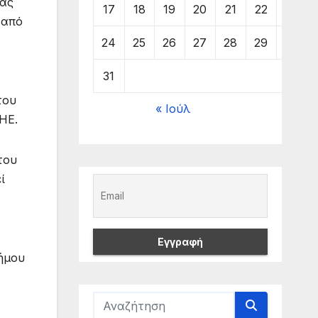
ιας
17
18
19
20
21
22
23
 από
24
25
26
27
28
29
30
31
του
« Ιούλ
ΗΕ.
του
ί
Δήμου