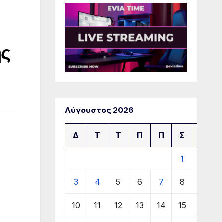
ης
Αύγουστος 2026
Δ
Τ
Τ
Π
Π
Σ
Κ
1
2
3
4
5
6
7
8
9
10
11
12
13
14
15
16