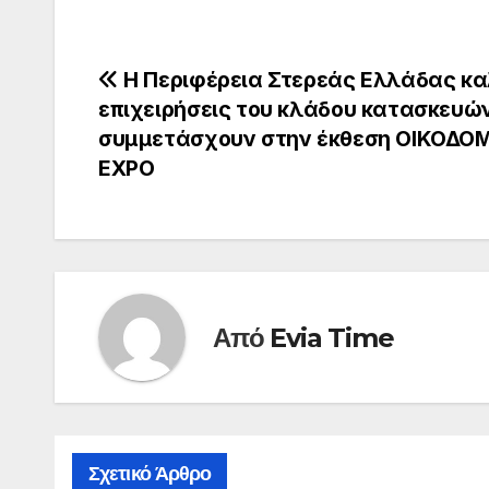
Πλοήγηση
Η Περιφέρεια Στερεάς Ελλάδας κα
επιχειρήσεις του κλάδου κατασκευώ
άρθρων
συμμετάσχουν στην έκθεση ΟΙΚΟΔΟ
ΕΧΡΟ
Από
Evia Time
Σχετικό Άρθρο