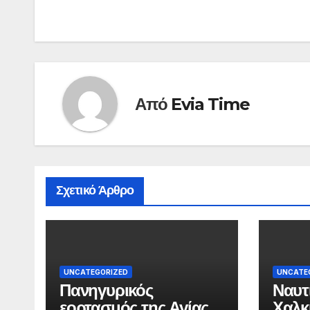
Από
Evia Time
Σχετικό Άρθρο
UNCATEGORIZED
UNCATE
Πανηγυρικός
Ναυτ
εορτασμός της Αγίας
Χαλκ