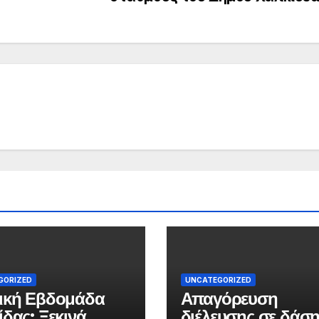
GORIZED
UNCATEGORIZED
ική Εβδομάδα
Απαγόρευση
ίδας: Ξεκινά
διέλευσης σε δάση