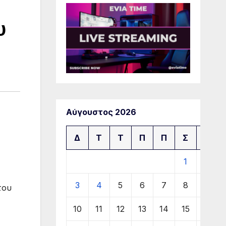
υ
Αύγουστος 2026
Δ
Τ
Τ
Π
Π
Σ
Κ
1
2
3
4
5
6
7
8
9
του
10
11
12
13
14
15
16