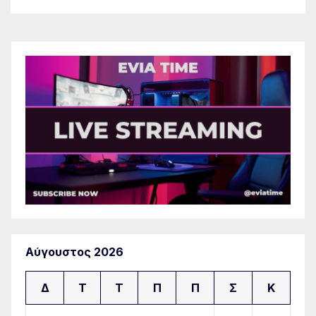
Αύγουστος 2026
Δ
Τ
Τ
Π
Π
Σ
Κ