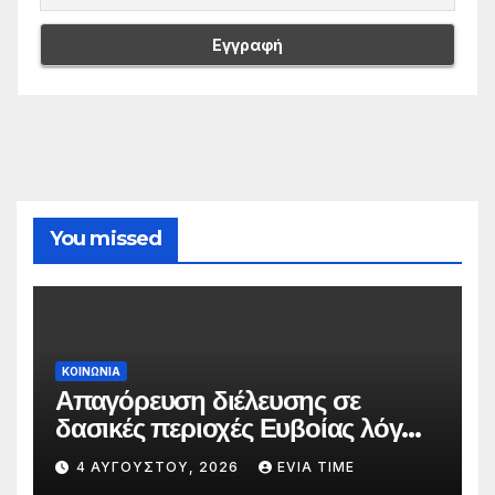
You missed
ΚΟΙΝΩΝΙΑ
Απαγόρευση διέλευσης σε
δασικές περιοχές Ευβοίας λόγω
πολύ υψηλού κινδύνου
4 ΑΥΓΟΎΣΤΟΥ, 2026
EVIA TIME
πυρκαγιάς