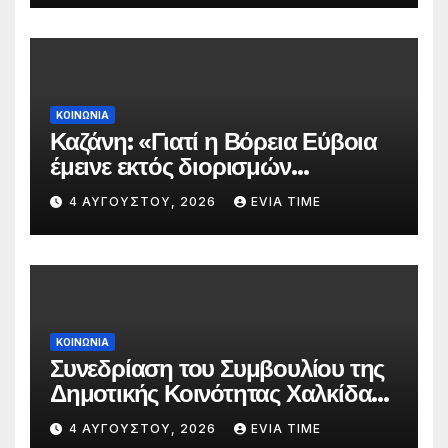
ΚΟΙΝΩΝΙΑ
Καζάνη: «Γιατί η Βόρεια Εύβοια
έμεινε εκτός διορισμών
δασκάλων;»
4 ΑΥΓΟΎΣΤΟΥ, 2026
EVIA TIME
ΚΟΙΝΩΝΙΑ
Συνεδρίαση του Συμβουλίου της
Δημοτικής Κοινότητας Χαλκίδας
την 5 Αυγούστου
4 ΑΥΓΟΎΣΤΟΥ, 2026
EVIA TIME