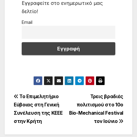
Εγγραφείτε στο ενημερωτικό μας
δελτίο!
Email
Πλοήγηση
Το Επιμελητήριο
Τρεις βραδιές
Εύβοιας στη Γενική
πολιτισμού στο 10ο
άρθρων
Συνέλευση της ΚΕΕΕ
Bio-Mechanical Festival
στην Κρήτη
τον Ιούνιο