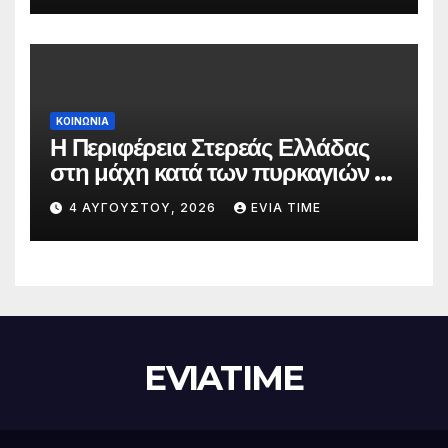
ΚΟΙΝΩΝΙΑ
Η Περιφέρεια Στερεάς Ελλάδας
στη μάχη κατά των πυρκαγιών –
Δράσεις και στήριξη σε πέντε
4 ΑΥΓΟΎΣΤΟΥ, 2026
EVIA TIME
περιφερειακές ενότητες
EVIATIME