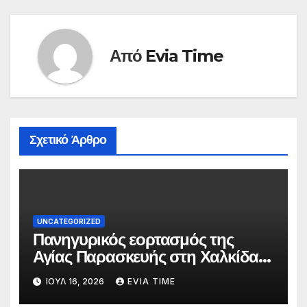
Από
Evia Time
Σχετικό Άρθρο
UNCATEGORIZED
Πανηγυρικός εορτασμός της
Αγίας Παρασκευής στη Χαλκίδα
τις 25 και 26 Ιουλίου
ΙΟΎΛ 16, 2026
EVIA TIME