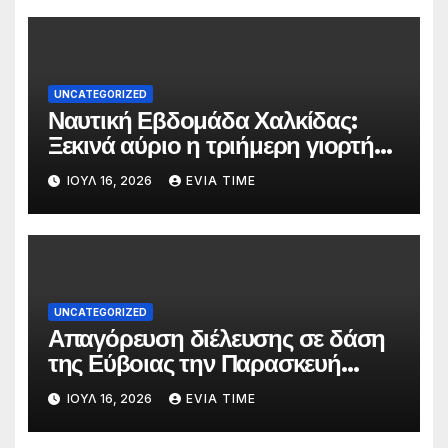
UNCATEGORIZED
Ναυτική Εβδομάδα Χαλκίδας:
Ξεκινά αύριο η τριήμερη γιορτή
στο όνομα της Αγίας Παρασκευής
ΙΟΎΛ 16, 2026
EVIA TIME
UNCATEGORIZED
Απαγόρευση διέλευσης σε δάση
της Εύβοιας την Παρασκευή
λόγω πολύ υψηλού κινδύνου
ΙΟΎΛ 16, 2026
EVIA TIME
πυρκαγιάς