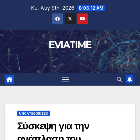
Μετάβαση
Κυ. Αυγ 9th, 2026
8:06:13 AM
στο
περιεχόμενο
EVIATIME
UNCATEGORIZED
Σύσκεψη για την
ανάπλαση του