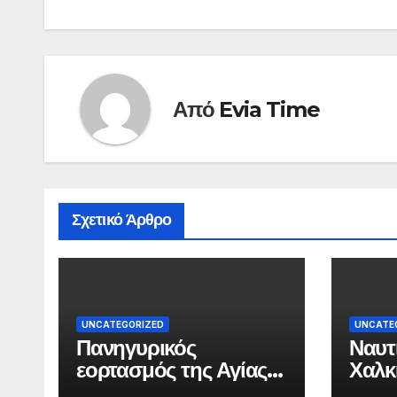
Από
Evia Time
Σχετικό Άρθρο
UNCATEGORIZED
UNCATE
Πανηγυρικός
Ναυτ
εορτασμός της Αγίας
Χαλκ
Παρασκευής στη
αύρι