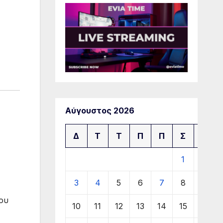
Αύγουστος 2026
Δ
Τ
Τ
Π
Π
Σ
Κ
1
2
3
4
5
6
7
8
9
που
10
11
12
13
14
15
16