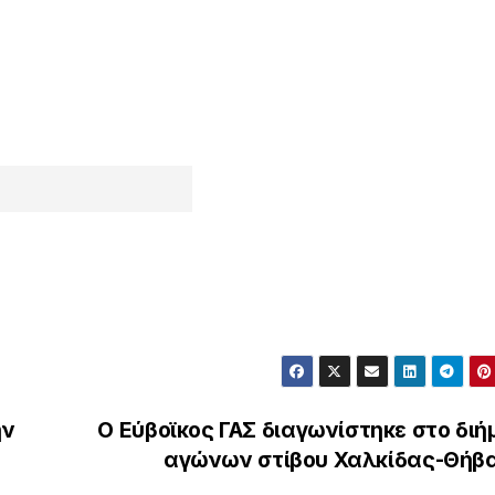
ην
Ο Εύβοϊκος ΓΑΣ διαγωνίστηκε στο διή
αγώνων στίβου Χαλκίδας-Θήβ