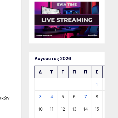
Αύγουστος 2026
Δ
Τ
Τ
Π
Π
Σ
Κ
1
2
3
4
5
6
7
8
9
τικών
10
11
12
13
14
15
16