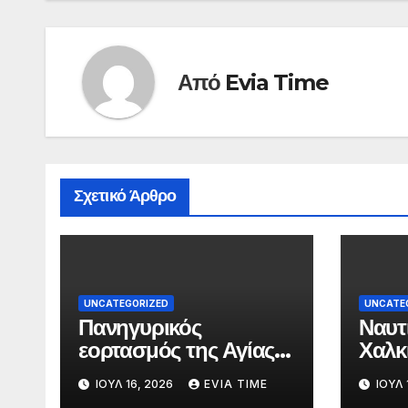
Από
Evia Time
Σχετικό Άρθρο
UNCATEGORIZED
UNCATE
Πανηγυρικός
Ναυτ
εορτασμός της Αγίας
Χαλκ
Παρασκευής στη
αύρι
ΙΟΎΛ 16, 2026
EVIA TIME
ΙΟΎΛ 
Χαλκίδα τις 25 και 26
γιορ