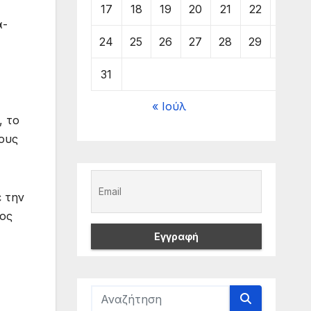
17
18
19
20
21
22
23
α-
24
25
26
27
28
29
30
31
« Ιούλ
, το
τους
ε την
τος