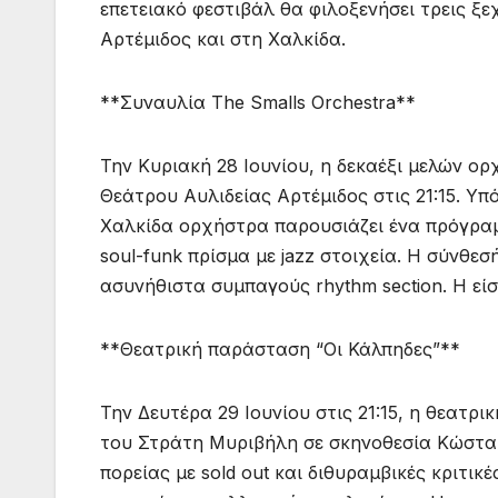
επετειακό φεστιβάλ θα φιλοξενήσει τρεις ξ
Αρτέμιδος και στη Χαλκίδα.
**Συναυλία The Smalls Orchestra**
Την Κυριακή 28 Ιουνίου, η δεκαέξι μελών ορ
Θεάτρου Αυλιδείας Αρτέμιδος στις 21:15. Υπ
Χαλκίδα ορχήστρα παρουσιάζει ένα πρόγρα
soul-funk πρίσμα με jazz στοιχεία. Η σύνθε
ασυνήθιστα συμπαγούς rhythm section. Η είσ
**Θεατρική παράσταση “Οι Κάλπηδες”**
Την Δευτέρα 29 Ιουνίου στις 21:15, η θεατ
του Στράτη Μυριβήλη σε σκηνοθεσία Κώστα
πορείας με sold out και διθυραμβικές κριτικ