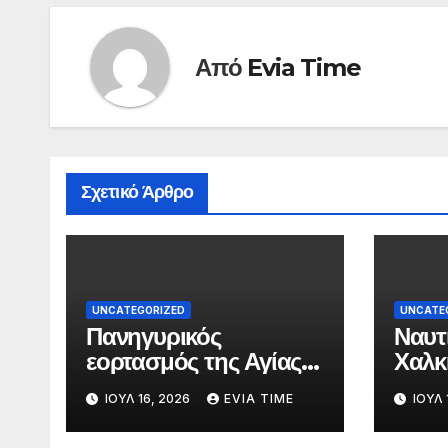
Από
Evia Time
Σχετικό Άρθρο
UNCATEGORIZED
UNCATE
Πανηγυρικός
Ναυτ
εορτασμός της Αγίας
Χαλκ
Παρασκευής στη
αύρι
ΙΟΎΛ 16, 2026
EVIA TIME
ΙΟΎΛ 
Χαλκίδα τις 25 και 26
γιορ
Ιουλίου
Αγία