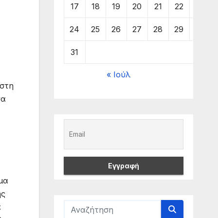
17
18
19
20
21
22
23
24
25
26
27
28
29
30
31
« Ιούλ
 στη
να
μα
ης
ά