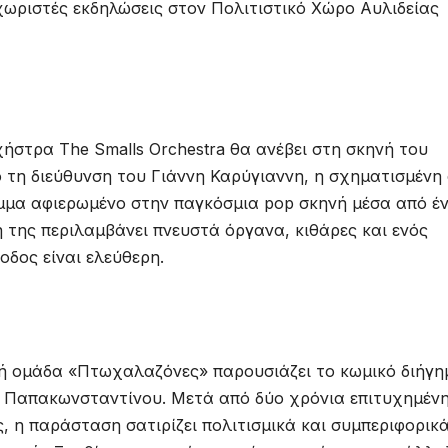
εχωριστές εκδηλώσεις στον Πολιτιστικό Χώρο Αυλιδείας
χήστρα The Smalls Orchestra θα ανέβει στη σκηνή του
ό τη διεύθυνση του Γιάννη Καρύγιαννη, η σχηματισμένη
μμα αφιερωμένο στην παγκόσμια pop σκηνή μέσα από έ
σή της περιλαμβάνει πνευστά όργανα, κιθάρες και ενός
οδος είναι ελεύθερη.
ρική ομάδα «Πτωχαλαζόνες» παρουσιάζει το κωμικό διήγη
 Παπακωνσταντίνου. Μετά από δύο χρόνια επιτυχημέν
ές, η παράσταση σατιρίζει πολιτισμικά και συμπεριφορικ