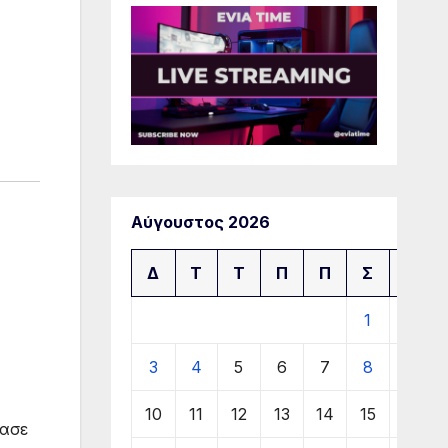
Αύγουστος 2026
Δ
Τ
Τ
Π
Π
Σ
Κ
1
2
3
4
5
6
7
8
9
10
11
12
13
14
15
16
ίασε