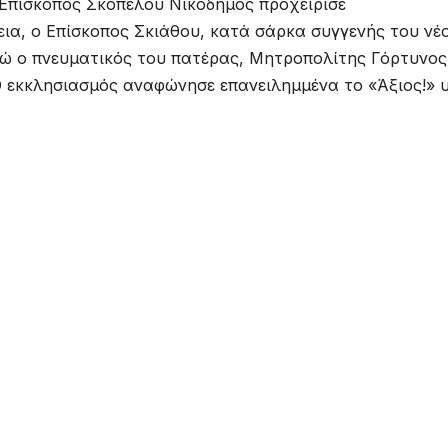
 Επίσκοπος Σκοπέλου Νικόδημος προχείρισε
ια, ο Επίσκοπος Σκιάθου, κατά σάρκα συγγενής του νέ
ενώ ο πνευματικός του πατέρας, Μητροπολίτης Γόρτυνος
Ο εκκλησιασμός αναφώνησε επανειλημμένα το «Άξιος!» 