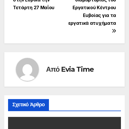
άρθρων
Τετάρτη 27 Μαΐου
Εργατικού Κέντρου
Ευβοίας για τα
εργατικά ατυχήματα
Από
Evia Time
Σχετικό Άρθρο