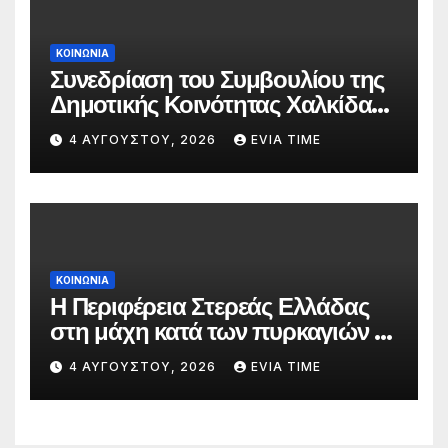
ΚΟΙΝΩΝΙΑ
Συνεδρίαση του Συμβουλίου της
Δημοτικής Κοινότητας Χαλκίδας
την 5 Αυγούστου
4 ΑΥΓΟΎΣΤΟΥ, 2026
EVIA TIME
ΚΟΙΝΩΝΙΑ
Η Περιφέρεια Στερεάς Ελλάδας
στη μάχη κατά των πυρκαγιών –
Δράσεις και στήριξη σε πέντε
4 ΑΥΓΟΎΣΤΟΥ, 2026
EVIA TIME
περιφερειακές ενότητες