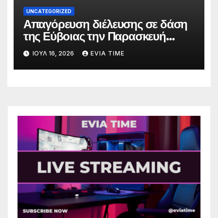
UNCATEGORIZED
Απαγόρευση διέλευσης σε δάση
της Εύβοιας την Παρασκευή
λόγω πολύ υψηλού κινδύνου
ΙΟΎΛ 16, 2026
EVIA TIME
πυρκαγιάς