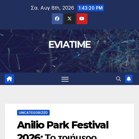
Μετάβαση
Σα. Αυγ 8th, 2026
1:43:21 PM
στο
περιεχόμενο
EVIATIME
UNCATEGORIZED
Anilio Park Festival
2026: Το τριήμερο