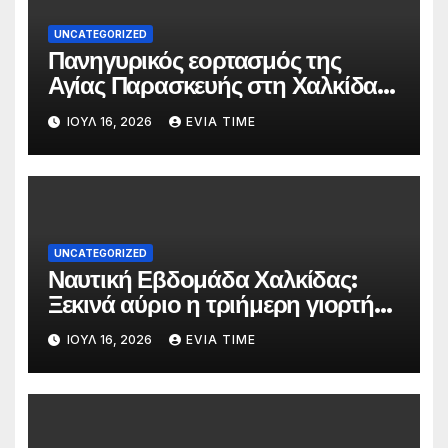
UNCATEGORIZED
Πανηγυρικός εορτασμός της
Αγίας Παρασκευής στη Χαλκίδα
τις 25 και 26 Ιουλίου
ΙΟΎΛ 16, 2026
EVIA TIME
UNCATEGORIZED
Ναυτική Εβδομάδα Χαλκίδας:
Ξεκινά αύριο η τριήμερη γιορτή
στο όνομα της Αγίας Παρασκευής
ΙΟΎΛ 16, 2026
EVIA TIME