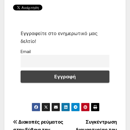
Εγγραφείτε στο ενημερωτικό μας
δελτίο!
Email
Πλοήγηση
Διακοπές ρεύματος
Συγκέντρωση
στην Εύβοια την
διαμαρτυρίας του