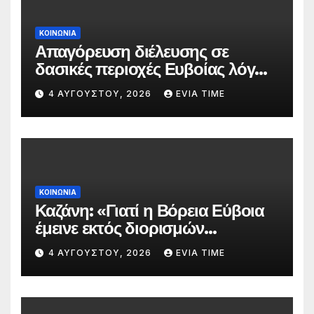
ΚΟΙΝΩΝΙΑ
Απαγόρευση διέλευσης σε
δασικές περιοχές Ευβοίας λόγω
πολύ υψηλού κινδύνου
4 ΑΥΓΟΎΣΤΟΥ, 2026
EVIA TIME
πυρκαγιάς
ΚΟΙΝΩΝΙΑ
Καζάνη: «Γιατί η Βόρεια Εύβοια
έμεινε εκτός διορισμών
δασκάλων;»
4 ΑΥΓΟΎΣΤΟΥ, 2026
EVIA TIME