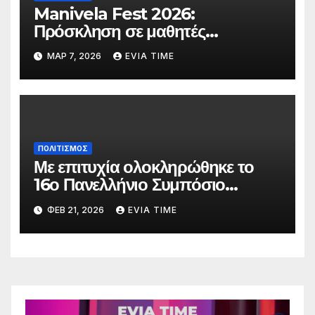
Manivela Fest 2026:
Πρόσκληση σε μαθητές
Γυμνασίου και Λυκείου της
ΜΑΡ 7, 2026
EVIA TIME
Εύβοιας για συμμετοχή στη
σκηνή
ΠΟΛΙΤΙΣΜΟΣ
Με επιτυχία ολοκληρώθηκε το
16ο Πανελλήνιο Συμπόσιο
Επικούρειας Φιλοσοφίας
ΦΕΒ 21, 2026
EVIA TIME