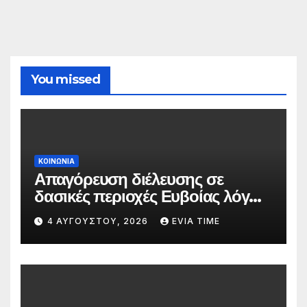
You missed
ΚΟΙΝΩΝΙΑ
Απαγόρευση διέλευσης σε
δασικές περιοχές Ευβοίας λόγω
πολύ υψηλού κινδύνου
4 ΑΥΓΟΎΣΤΟΥ, 2026
EVIA TIME
πυρκαγιάς