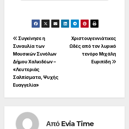
Πλοήγηση
Συγκίνησε η
Χριστουγεννιάτικες
Συναυλία των
Ωδές από τον λυρικό
άρθρων
Μουσικών Συνόλων
τενόρο Μιχάλη
Δήμου Χαλκιδέων –
Ευριπίδη
«Λευτεριάς
Σαλπίσματα, Ψυχής
Ευαγγελία»
Από
Evia Time