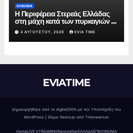
ΚΟΙΝΩΝΙΑ
Η Περιφέρεια Στερεάς Ελλάδας
στη μάχη κατά των πυρκαγιών –
Δράσεις και στήριξη σε πέντε
4 ΑΥΓΟΎΣΤΟΥ, 2026
EVIA TIME
περιφερειακές ενότητες
EVIATIME
Δημιουργήθηκε από το digital2000 με την Υποστήριξη του
WordPress
|
Θέμα: Newsup από
Themeansar
.
Home
LIVE STREAMING
Newsletter
ΕΛΛΑΔΑ
ΕΠΙΚΟΙΝΩΝΙΑ