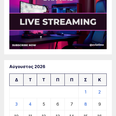
Αύγουστος 2026
Δ
Τ
Τ
Π
Π
Σ
Κ
1
2
3
4
5
6
7
8
9