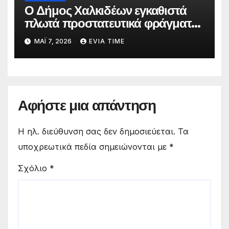
Ο Δήμος Χαλκιδέων εγκαθιστά
πλωτά προστατευτικά φράγματα
στις παραλίες του
ΜΆΙ 7, 2026
EVIA TIME
Αφήστε μια απάντηση
Η ηλ. διεύθυνση σας δεν δημοσιεύεται.
Τα
υποχρεωτικά πεδία σημειώνονται με
*
Σχόλιο
*