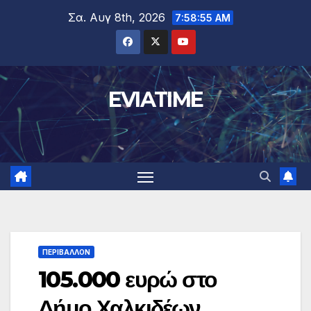
Μετάβαση
Σα. Αυγ 8th, 2026
7:58:56 AM
στο
περιεχόμενο
EVIATIME
ΠΕΡΙΒΑΛΛΟΝ
105.000 ευρώ στο
Δήμο Χαλκιδέων