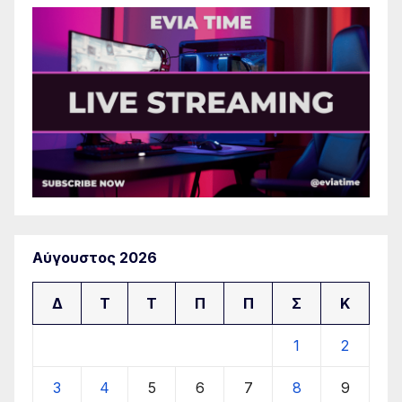
Αύγουστος 2026
Δ
Τ
Τ
Π
Π
Σ
Κ
1
2
3
4
5
6
7
8
9