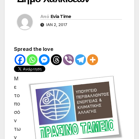
Από
Evia Time
ΙΑΝ 2, 2017
Spread the love
Μ
ε
το
πο
σό
ν
τω
ν