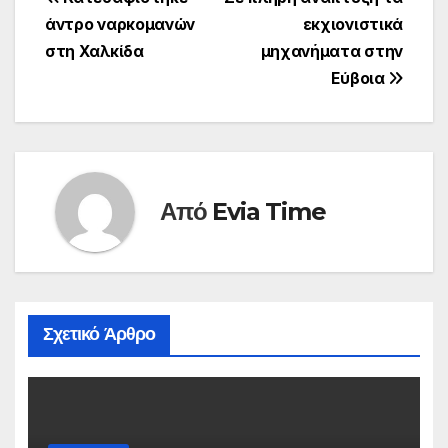
Πλοήγηση
άντρο ναρκομανών
εκχιονιστικά
άρθρων
στη Χαλκίδα
μηχανήματα στην
Εύβοια
Από
Evia Time
Σχετικό Άρθρο