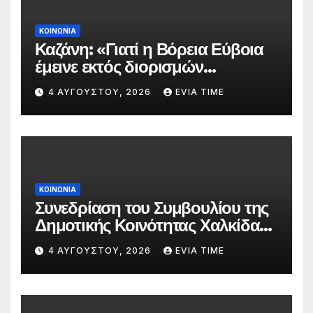
ΚΟΙΝΩΝΙΑ
Καζάνη: «Γιατί η Βόρεια Εύβοια
έμεινε εκτός διορισμών
δασκάλων;»
4 ΑΥΓΟΎΣΤΟΥ, 2026
EVIA TIME
ΚΟΙΝΩΝΙΑ
Συνεδρίαση του Συμβουλίου της
Δημοτικής Κοινότητας Χαλκίδας
την 5 Αυγούστου
4 ΑΥΓΟΎΣΤΟΥ, 2026
EVIA TIME