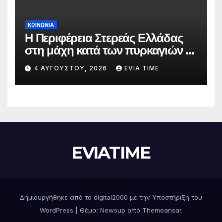
ΚΟΙΝΩΝΙΑ
Η Περιφέρεια Στερεάς Ελλάδας
στη μάχη κατά των πυρκαγιών –
Δράσεις και στήριξη σε πέντε
4 ΑΥΓΟΎΣΤΟΥ, 2026
EVIA TIME
περιφερειακές ενότητες
EVIATIME
Δημιουργήθηκε από το digital2000 με την Υποστήριξη του
WordPress
|
Θέμα: Newsup από
Themeansar
.