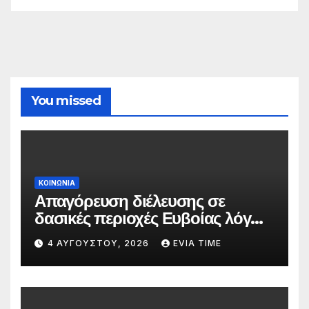
You missed
ΚΟΙΝΩΝΙΑ
Απαγόρευση διέλευσης σε
δασικές περιοχές Ευβοίας λόγω
πολύ υψηλού κινδύνου
4 ΑΥΓΟΎΣΤΟΥ, 2026
EVIA TIME
πυρκαγιάς